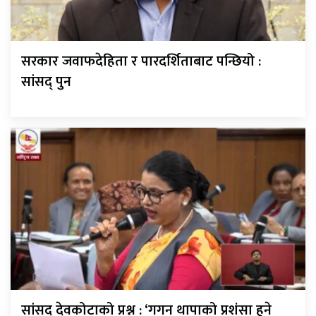
सरकार जवाफदेहिता र पारदर्शिताबाट पन्छियो :
सांसद् पुन
सांसद् देवकोटाको प्रश्न : ‘गगन थापाको प्रशंसा हुने