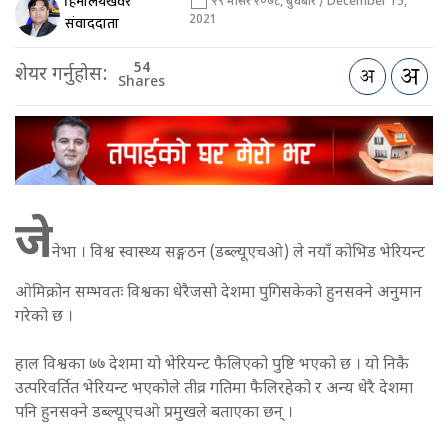
हिमालयखवर
२९ मंसिर २०७८, बुधबार / December 15,
2021
संवाददाता
54
शेयर गर्नुहोस:
Shares
जे
नेभा । विश्व स्वास्थ्य सङ्गठन (डब्ल्यूएचओ) ले नयाँ कोभिड भेरियन्ट
ओमिक्रोन सम्भवतः विश्वका धेरैजसो देशमा पुगिसकेको हुनसक्ने अनुमान
गरेको छ ।
हाल विश्वका ७७ देशमा यो भेरियन्ट फैलिएको पुष्टि भएको छ । यो निकै
उत्परिवर्तित भेरियन्ट भएकोले तीव्र गतिमा फैलिरहेको र अन्य धेरै देशमा
पनि हुनसक्ने डब्ल्यूएचओ प्रमुखले बताएका छन् ।