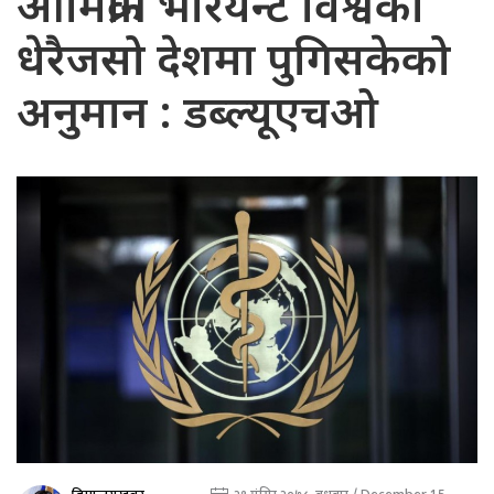
ओमिक्रोन भेरियन्ट विश्वका
धेरैजसो देशमा पुगिसकेको
अनुमान : डब्ल्यूएचओ