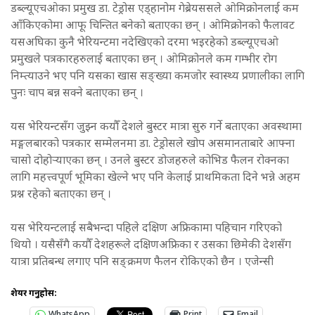
डब्ल्यूएचओका प्रमुख डा. टेड्रोस एड्हानोम गेब्रेयससले ओमिक्रोनलाई कम
आँकिएकोमा आफू चिन्तित बनेको बताएका छन् । ओमिक्रोनको फैलावट
यसअघिका कुनै भेरियन्टमा नदेखिएको दरमा भइरहेको डब्ल्यूएचओ
प्रमुखले पत्रकारहरुलाई बताएका छन् । ओमिक्रोनले कम गम्भीर रोग
निम्त्याउने भए पनि यसका खास सङ्ख्या कमजोर स्वास्थ्य प्रणालीका लागि
पुनः चाप बन्न सक्ने बताएका छन् ।
यस भेरियन्टसँग जुझ्न कयौँ देशले बुस्टर मात्रा सुरु गर्ने बताएका अवस्थामा
मङ्गलबारको पत्रकार सम्मेलनमा डा. टेड्रोसले खोप असमानताबारे आफ्ना
चासो दोहोर्‍याएका छन् । उनले बुस्टर डोजहरुले कोभिड फैलन रोक्नका
लागि महत्त्वपूर्ण भूमिका खेल्ने भए पनि केलाई प्राथमिकता दिने भन्ने अहम
प्रश्न रहेको बताएका छन् ।
यस भेरियन्टलाई सबैभन्दा पहिले दक्षिण अफ्रिकामा पहिचान गरिएको
थियो । यसैसँगै कयौँ देशहरूले दक्षिणअफ्रिका र उसका छिमेकी देशसँग
यात्रा प्रतिबन्ध लगाए पनि सङ्क्रमण फैलन रोकिएको छैन । एजेन्सी
शेयर गर्नुहोस:
WhatsApp
Print
Email