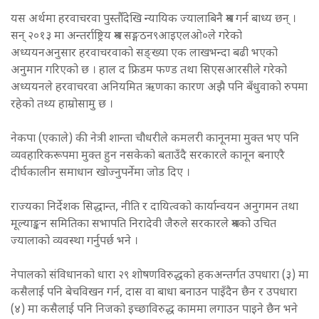
यस अर्थमा हरवाचरवा पुस्तौँदेखि न्यायिक ज्यालाबिनै श्रम गर्न बाध्य छन् ।
सन् २०१३ मा अन्तर्राष्ट्रिय श्रम सङ्गठन९आइएलओ०ले गरेको
अध्ययनअनुसार हरवाचरवाको सङ्ख्या एक लाखभन्दा बढी भएको
अनुमान गरिएको छ । हाल द फ्रिडम फण्ड तथा सिएसआरसीले गरेको
अध्ययनले हरवाचरवा अनियमित ऋणका कारण अझै पनि बँधुवाको रुपमा
रहेको तथ्य हाम्रोसामु छ ।
नेकपा (एकाले) की नेत्री शान्ता चौधरीले कमलरी कानूनमा मुक्त भए पनि
व्यवहारिकरूपमा मुक्त हुन नसकेको बताउँदै सरकारले कानून बनाएरै
दीर्घकालीन समाधान खोज्नुपर्नेमा जोड दिए ।
राज्यका निर्देशक सिद्धान्त, नीति र दायित्वको कार्यान्वयन अनुगमन तथा
मूल्याङ्कन समितिका सभापति निरादेवी जैरुले सरकारले श्रमको उचित
ज्यालाको व्यवस्था गर्नुपर्छ भने ।
नेपालको संविधानको धारा २९ शोषणविरुद्धको हकअन्तर्गत उपधारा (३) मा
कसैलाई पनि बेचविखन गर्न, दास वा बाधा बनाउन पाइँदैन छैन र उपधारा
(४) मा कसैलाई पनि निजको इच्छाविरुद्ध काममा लगाउन पाइने छैन भने