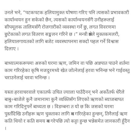
उनले भने, “पटकपटक हलियामुक्त घोषणा गरिए पनि त्यसको प्रभावकारी
कार्यान्वयन हुन सकेको छैन, त्यसको कार्यान्वयनसँगै उनीहरूलाई
सीपमूलक तालिमसँगै रोजगारीको व्यवस्था गर्ने छु, लगत विवरणमा
छुटेकाको लगत वितरण सङ्कलन गरिने छ ।” मन्त्री श्रेष्ठले मुक्तकमलरी,
हलियालगायतको लागि बजेट व्यवस्थापनमा सक्दो पहल गर्ने विश्वास
दिलाए ।
बाध्यात्मकरूपमा अरुको घरमा ऋण, जमिन वा पछि अन्नपात पाउने शर्तमा
काम गरिरहेका कृषि मजदुरमध्ये खेत जोत्नेलाई हरवा भनिन्छ भने गाईवस्तु
चराउनेलाई चरवा भनिन्छ ।
यस्ता हरवाचरवाले एकातर्फ उचित ज्याला पाउँदैनन् भने अर्कोतर्फ धेरैले
बाबु÷बाजेले कुनै जमानामा कुनै व्यक्तिसँग लिएको ऋणको ब्याजबापत
काम गरिदिनुपर्ने बाध्यता छ । विडम्बना त यो छ कि जसको घरमा
पुस्तौँदेखि उनीहरू ऋण चुक्ताका लागि श्रम गरिरहेका हुन्छन्, तिनैलाई ऋण
कति थियो र कति समय श्रम गरेपछि त्यो कट्टा हुन्छ भन्नेसमेत जानकारी हुँदैन
।