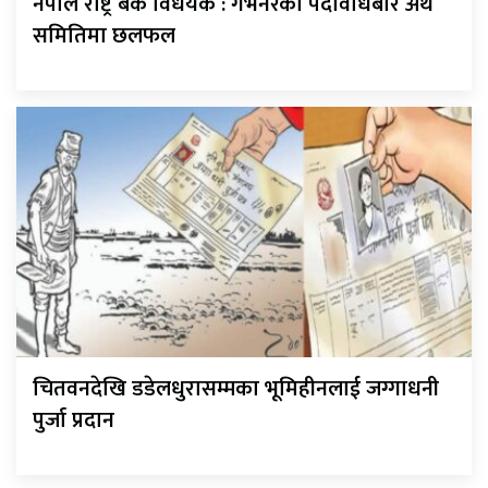
नेपाल राष्ट्र बैंक विधेयक : गर्भनरको पदावधिबारे अर्थ
समितिमा छलफल
चितवनदेखि डडेलधुरासम्मका भूमिहीनलाई जग्गाधनी
पुर्जा प्रदान