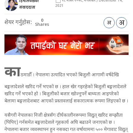
हिमालयखवर
२८ मंसिर २०७८, मंगलबार / December 14,
2021
संवाददाता
0
शेयर गर्नुहोस:
Shares
का
ठमाडौँ । नेपालमा उत्पादित भएको बिजुली आगामी वर्षदेखि
बङ्गलादेशले खरिद गर्ने भएको छ । हाल खेर गइरहेको बिजुली बङ्गलादेशले
खरिद गर्ने भएको हो । बिजुलीको बजार खोज्नुपर्ने बाध्यता आइपरेको
बेलामा बङ्गलादेशबाट आएको प्रस्तावलाई सकारात्मक रूपमा लिइएको छ ।
यसैगरी नेपालका निजी क्षेत्रसँग दीर्घकालीनरूपमा विद्युत् खरिद सम्झौता
(पिपिए) गर्नसमेत बङ्गलादेशले गृहकार्य अघि बढाउने जनाएको छ ।
नेपालमा बजार व्यवस्थापन हुन नसक्दा गत वर्षायाममा ५०० मेगावाट विद्युत्