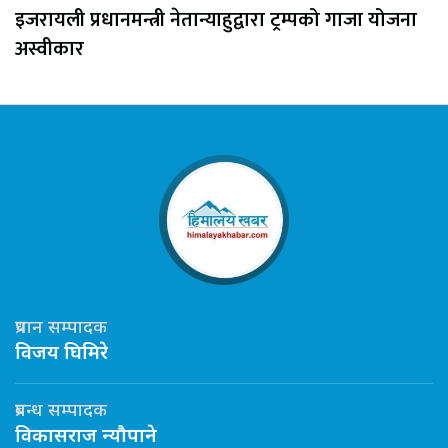
इजरायली प्रधानमन्त्री नेतान्याहुद्वारा ट्रम्पको गाजा योजना
अस्वीकार
प्रधान सम्पादक
विजय घिमिरे
प्रबन्ध सम्पादक
विकासराज न्यौपाने