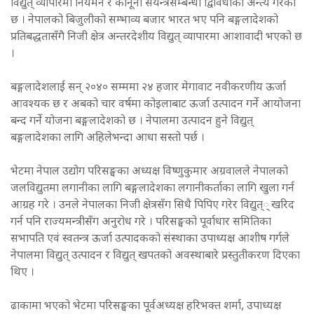
विद्युत् व्यापारमा नियमन र कानूनी संयन्त्रसम्बन्धी द्विविधाको अन्त्य गरेको
छ । नेपालको बिजुलीको सम्भाव्य बजार भारत भए पनि बङ्गलादेशको
प्रतिबद्धतासँगै निजी क्षेत्र अन्तरदेशीय विद्युत् व्यापारमा आशावादी भएको छ
।
बङ्गलादेशलाई सन् २०४० सम्ममा २४ हजार मेगावाट नवीकरणीय ऊर्जा
आवश्यक छ र अबको चार वर्षमा कोइलाबाट ऊर्जा उत्पादन गर्ने आयोजना
बन्द गर्ने योजना बङ्गलादेशको छ । नेपालमा उत्पादन हुने विद्युत्
बङ्गलादेशका लागि अहिलेभन्दा आधा सस्तो पर्छ ।
भेटमा नेपाल उद्योग परिसङ्घका अध्यक्ष विष्णुकुमार अग्रवालले नेपालको
जलविद्युतमा लगानीका लागि बङ्गलादेशका लगानीकर्ताका लागि खुला गर्न
आग्रह गरे । उनले नेपालका निजी क्षेत्रसँग सिधै पिपिए गरेर विद्युत्् खरिद
गर्न पनि राज्यमन्त्रीसँग अनुरोध गरे । परिसङ्घको पूर्वाधार समितिका
सभापति एवं स्वतन्त्र ऊर्जा उत्पादकको संस्थाका उपाध्यक्ष आशीष गर्गले
नेपालमा विद्युत् उत्पादन र विद्युत् खपतको अवस्थाबारे प्रस्तुतीकरण दिएका
थिए ।
ढाकामा भएको भेटमा परिसङ्घका पूर्वअध्यक्ष हरिभक्त शर्मा, उपाध्यक्ष