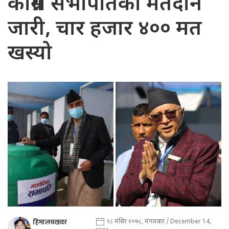
कांग्रेस सभापतिको मतदान
जारी, चार हजार ४०० मत
खस्यो
हिमालयखवर
२८ मंसिर २०७८, मंगलबार / December 14,