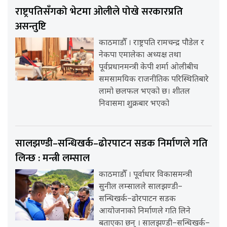
राष्ट्रपतिसँगको भेटमा ओलीले पोखे सरकारप्रति
असन्तुष्टि
काठमाडौँ । राष्ट्रपति रामचन्द्र पौडेल र
नेकपा एमालेका अध्यक्ष तथा
पूर्वप्रधानमन्त्री केपी शर्मा ओलीबीच
समसामयिक राजनीतिक परिस्थितिबारे
लामो छलफल भएको छ। शीतल
निवासमा शुक्रबार भएको
सालझण्डी–सन्धिखर्क–ढोरपाटन सडक निर्माणले गति
लिन्छ : मन्त्री लम्साल
काठमाडौँ । पूर्वाधार विकासमन्त्री
सुनील लम्सालले सालझण्डी–
सन्धिखर्क–ढोरपाटन सडक
आयोजनाको निर्माणले गति लिने
बताएका छन् । सालझण्डी–सन्धिखर्क–