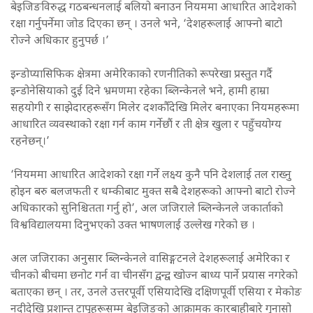
बेइजिङविरुद्ध गठबन्धनलाई बलियो बनाउन नियममा आधारित आदेशको
रक्षा गर्नुपर्नेमा जोड दिएका छन् । उनले भने, ‘देशहरूलाई आफ्नो बाटो
रोज्ने अधिकार हुनुपर्छ ।’
इन्डोप्यासिफिक क्षेत्रमा अमेरिकाको रणनीतिको रूपरेखा प्रस्तुत गर्दै
इन्डोनेसियाको दुई दिने भ्रमणमा रहेका ब्लिन्केनले भने, हामी हाम्रा
सहयोगी र साझेदारहरूसँग मिलेर दशकौँदेखि मिलेर बनाएका नियमहरूमा
आधारित व्यवस्थाको रक्षा गर्न काम गर्नेछौं र ती क्षेत्र खुला र पहुँचयोग्य
रहनेछन्।’
‘नियममा आधारित आदेशको रक्षा गर्ने लक्ष्य कुनै पनि देशलाई तल राख्नु
होइन बरु बलजफती र धम्कीबाट मुक्त सबै देशहरूको आफ्नो बाटो रोज्ने
अधिकारको सुनिश्चितता गर्नु हो’, अल जजिराले ब्लिन्केनले जकार्ताको
विश्वविद्यालयमा दिनुभएको उक्त भाषणलाई उल्लेख गरेको छ ।
अल जजिराका अनुसार ब्लिन्केनले वासिङ्गटनले देशहरूलाई अमेरिका र
चीनको बीचमा छनोट गर्न वा चीनसँग द्वन्द्व खोज्न बाध्य पार्ने प्रयास नगरेको
बताएका छन् । तर, उनले उत्तरपूर्वी एसियादेखि दक्षिणपूर्वी एसिया र मेकोङ
नदीदेखि प्रशान्त टापुहरूसम्म बेइजिङको आक्रामक कारबाहीबारे गुनासो