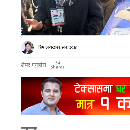
हिमालयखवर संवाददाता
54
शेयर गर्नुहोस:
Shares