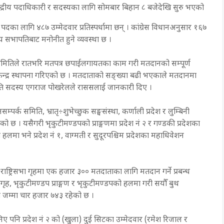
ेन्द्रीय पदाधिकारी र सदस्यका लागि सोमबार बिहान ८ बजेदेखि सुरु भएको
पदका लागि ४८७ उम्मेदवार प्रतिस्पर्धामा छन् । कांग्रेस विधानअनुसार १६७
्रीय सभापतिबाट मनोनीत हुने व्यवस्था छ ।
समितिले रातभरि मतपत्र छपाईलगायतका काम गरी मतदानको सम्पूर्ण
न्द्र स्थापना गरिएको छ । मतदाताको सङ्ख्या बढी भएकाले मतदानमा
मिति सदस्य एगराज पोखरेलले राससलाई जानकारी दिए ।
म्पर्क समिति, भ्रातृ÷शुभेच्छुक सङ्घसंस्था, कर्णाली प्रदेश र लुम्बिनी
को छ । यसैगरी भृकुटीमण्डपको प्राङ्गणमा प्रदेश नं २ र गण्डकी प्रदेशका
लमा भने प्रदेश नं १, वाग्मती र सुदूरपश्चिम प्रदेशका महाधिवेशन
ष्ट्रिसभा गृहमा एक हजार ३०० मतदाताका लागि मतदान गर्ने प्रबन्ध
ागृह, भृकुटीमण्डप प्राङ्गण र भृकुटीमण्डपको हलमा गरी सयौँ बुथ
 जम्मा चार हजार ७४३ रहेको छ ।
निए पनि प्रदेश नं २ को (खुला) दुई सिटका उम्मेदवार (रमेश रिजाल र