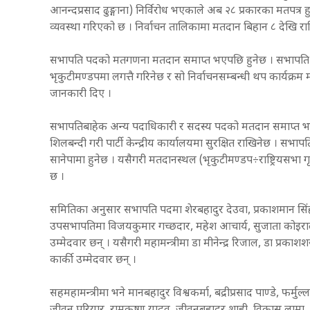
आनन्दप्रसाद ढुङ्गाना) निर्विरोध भएकाले अब २८ प्रकारका मतप
व्यवस्था गरिएको छ । निर्वाचन तालिकामा मतदान बिहान ८ देखि रात
सभापति पदको मतगणना मतदान समाप्त भएपछि हुनेछ । सभापति पदको द
भृकुटीमण्डपमा लगत्तै गरिनेछ र सो निर्वाचनसम्बन्धी थप कार्यक्
जानकारी दिए ।
सभापतिबाहेक अन्य पदाधिकारी र सदस्य पदको मतदान समाप्त भएप
शिलबन्दी गरी पार्टी केन्द्रीय कार्यालयमा सुरक्षित राखिनेछ । स
सानेपामा हुनेछ । यसैगरी मतदानस्थल (भृकुटीमण्डप÷राष्ट्रियसभ
छ ।
समितिका अनुसार सभापति पदमा शेरबहादुर देउवा, प्रकाशमान सिंह, 
उपसभापतिमा विजयकुमार गच्छदार, महेश आचार्य, सुजाता कोइराला, ड
उम्मेदवार छन् । यसैगरी महामन्त्रीमा डा मीनेन्द्र रिजाल, डा प्रका
कार्की उम्मेदवार छन् ।
सहमहामन्त्रीमा भने मानबहादुर विश्वकर्मा, बद्रीप्रसाद पाण्डे, फर