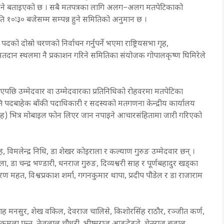
त्र हुने बताइएको छ । सबै मतपत्रका लागि अलग–अलग मतपेटिकाको
ि १०ः३० बजेसम्म सम्पन्न हुने समितिको अनुमान छ ।
ोस्रो चरणको निर्वाचन गर्नुपर्ने भएमा राष्ट्रियसभा गृह,
रम मतदान स्थलमा नै प्रकाशन गरिने समितिका संयोजक गोपालकृष्ण घिमिरेले
छि उम्मेदवार वा उम्मेदवारका प्रतिनिधिको रोहवरमा मतपेटिका
भापति पदबाहेक बाँकी पदाधिकारी र सदस्यको मतगणना केन्द्रीय कार्यालय
ा गृह) भित्र मोबाइल फोन लिएर जान नपाइने आचारसंहितामा जारी गरिएको
विमलेन्द्र निधि, डा शेखर कोइराला र कल्याण गुरुङ उम्मेदवार छन् ।
ा चन्द्र भण्डारी, धनराज गुरुङ, दिव्यश्वरी साह र पूर्णबहादुर खड्का
शशरण महत, विश्वप्रकाश शर्मा, गगनकुमार थापा, प्रदीप पौडेल र डा राजाराम
्मुल्लाह मनसुर, शेख वकिल, देवराज चालिसे, किशोरसिंह राठौर, रञ्जीत कर्ण,