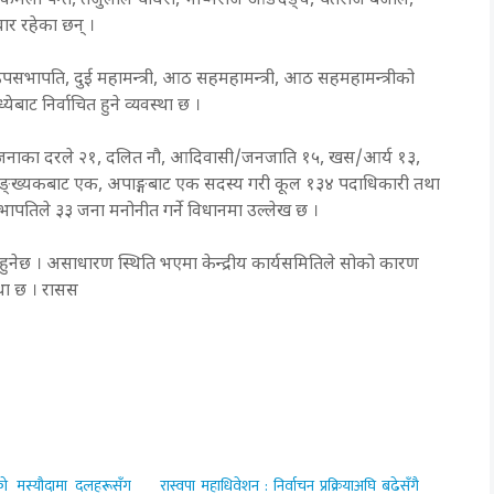
कमला पन्त, तेजुलाल चौधरी, भीष्मराज आङदेङ्वे, चेतराज बजाल,
मेदवार रहेका छन् ।
 उपसभापति, दुई महामन्त्री, आठ सहमहामन्त्री, आठ सहमहामन्त्रीको
ध्येबाट निर्वाचित हुने व्यवस्था छ ।
ट तीन जनाका दरले २१, दलित नौ, आदिवासी/जनजाति १५, खस/आर्य १३,
ल्पसङ्ख्यकबाट एक, अपाङ्गबाट एक सदस्य गरी कूल १३४ पदाधिकारी तथा
य सभापतिले ३३ जना मनोनीत गर्ने विधानमा उल्लेख छ ।
हुनेछ । असाधारण स्थिति भएमा केन्द्रीय कार्यसमितिले सोको कारण
्था छ । रासस
नको मस्यौदामा दलहरूसँग
रास्वपा महाधिवेशन : निर्वाचन प्रक्रियाअघि बढेसँगै