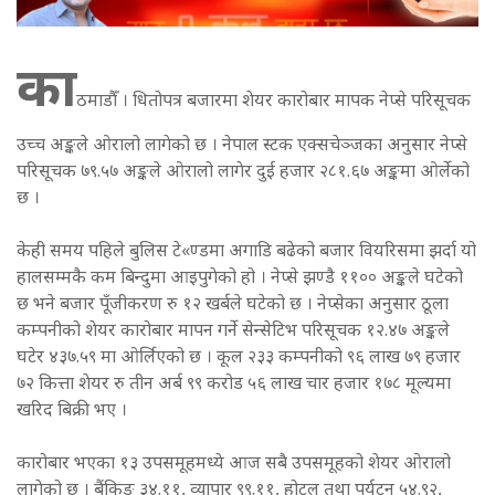
का
ठमाडौँ । धितोपत्र बजारमा शेयर कारोबार मापक नेप्से परिसूचक
उच्च अङ्कले ओरालो लागेको छ । नेपाल स्टक एक्सचेञ्जका अनुसार नेप्से
परिसूचक ७९.५७ अङ्कले ओरालो लागेर दुई हजार २८१.६७ अङ्कमा ओर्लेको
छ ।
केही समय पहिले बुलिस टे«ण्डमा अगाडि बढेको बजार वियरिसमा झर्दा यो
हालसम्मकै कम बिन्दुमा आइपुगेको हो । नेप्से झण्डै ११०० अङ्कले घटेको
छ भने बजार पूँजीकरण रु १२ खर्बले घटेको छ । नेप्सेका अनुसार ठूला
कम्पनीको शेयर कारोबार मापन गर्ने सेन्सेटिभ परिसूचक १२.४७ अङ्कले
घटेर ४३७.५९ मा ओर्लिएको छ । कूल २३३ कम्पनीको ९६ लाख ७९ हजार
७२ कित्ता शेयर रु तीन अर्ब ९९ करोड ५६ लाख चार हजार १७८ मूल्यमा
खरिद बिक्री भए ।
कारोबार भएका १३ उपसमूहमध्ये आज सबै उपसमूहको शेयर ओरालो
लागेको छ । बैंकिङ ३४.११, व्यापार ९९.११, होटल तथा पर्यटन ५४.९२,