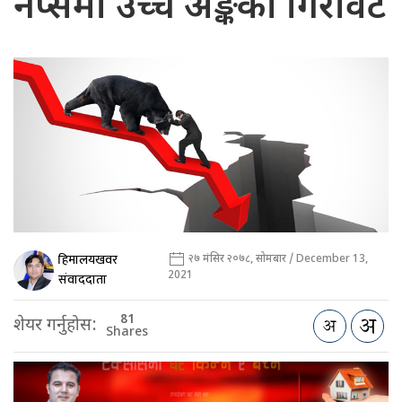
नेप्सेमा उच्च अङ्कको गिरावट
हिमालयखवर
२७ मंसिर २०७८, सोमबार / December 13,
2021
संवाददाता
81
शेयर गर्नुहोस:
Shares