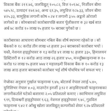
विकास बैंक २११.७६, जलविद्युत् १०५.८२, वित्त १०९.७८, निर्जीवन बीमा
५४५.९८, उत्पादन १७१.७२, अन्य ६९.३५, लघुवित्त १८७.३३, जीवन बीमा
४२५.३३, सामूहिक लगानी कोष ०.२४ र लगानी ३.५५ अङ्कले ओरालो
लागेको छ । सोमबारको कारोबारपछि बजार पूँजीकरण रु ३२ खर्ब सात
अर्ब ७८ करोड १० लाख ९५ हजार ९० बराबर पुगेको छ ।
कारोबारका आधारमा सोमबार नबिल बैंक शीर्ष स्थानमा रहेको छ । सो
बैंकको रु १८ करोड तीन लाख ५९ हजार ३०२ बराबरको कारोबार भयो ।
यस्तै, नेशनल हाइड्रोपावर रु १३ करोड ४१ लाख ९८ हजार ३३०, हिमालयन
डिस्टिलरी रु १२ करोड आठ लाख २६ हजार ४५०, मञ्जुश्री फाइनान्स रु १०
करोड ९२ लाख ९५ हजार ७७४ र महालक्ष्मी विकास बैंक रु १० करोड १३
लाख आठ हजार बराबरको कारोबार भई शीर्ष पाँचभित्र पर्न सफल भए ।
नेप्सेका अनुसार गुर्खाज फाइनान्स ९.४७, बोटलर्स नेपाल तराई ५.४०,
युनिलिभर नेपाल ४.०३, माउण्टेन इनर्जी ३.९२ र आइसिएफसी फाइनान्सका
लगानीकर्ताले घटेको बजारमा २.०५ प्रतिशतले कमाए । स्वाभिमान लघुवित्त
९.९९, दिव्यश्वरी हाइड्रोपावर ९.६३, नेशनल हाइड्रोपावर ९.४८, गुडविल
फाइनान्स ९.४२ र आँखु खोला जलविद्युत् कम्पनीको शेयर ९.२७ प्रतिशतले