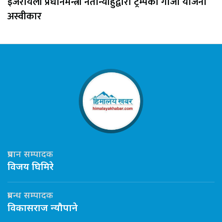
इजरायली प्रधानमन्त्री नेतान्याहुद्वारा ट्रम्पको गाजा योजना
अस्वीकार
प्रधान सम्पादक
विजय घिमिरे
प्रबन्ध सम्पादक
विकासराज न्यौपाने