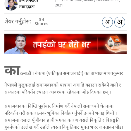
हिमालयखवर
२५ मंसिर २०७८, शनिबार / December 11,
2021
संवाददाता
54
शेयर गर्नुहोस:
Shares
का
ठमाडौँ । नेकपा (एकीकृत समाजवादी) का अध्यक्ष माधवकुमार
नेपालले मुलुकलाई समाजवादको यात्रामा अगाडि बढाउन सबैको बानी र
संस्कारमा परिवर्तन ल्याउन आवश्यक रहेकामा जोड दिएका छन् ।
समाजवादका निम्ति पूर्वाधार निर्माण गर्दै नेपाली समाजको चेतनामा
परिवर्तन गरी सकारात्मक भूमिका निर्वाह गर्नुपर्ने उनको भनाइ थियो ।
समाजमा दलाल पूँजीवाद हाबी भएका कारण यसले विकृति र विसङ्गति
हुर्काएको उल्लेख गर्दै उहाँले त्यस्ता विकृतिबाट मुक्त भएर जनताका पीडा