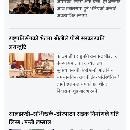
अमेरिकी ‘रिदम अफ चेन्ज’ टुरअन्तर्गत
आज ड्यालसमा हुने भनिएको कन्सर्ट
अप्रत्याशित रूपमा
राष्ट्रपतिसँगको भेटमा ओलीले पोखे सरकारप्रति
असन्तुष्टि
काठमाडौँ । राष्ट्रपति रामचन्द्र पौडेल र
नेकपा एमालेका अध्यक्ष तथा
पूर्वप्रधानमन्त्री केपी शर्मा ओलीबीच
समसामयिक राजनीतिक परिस्थितिबारे
लामो छलफल भएको छ। शीतल
निवासमा शुक्रबार भएको
सालझण्डी–सन्धिखर्क–ढोरपाटन सडक निर्माणले गति
लिन्छ : मन्त्री लम्साल