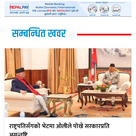
सम्बन्धित खवर
राष्ट्रपतिसँगको भेटमा ओलीले पोखे सरकारप्रति
असन्तुष्टि