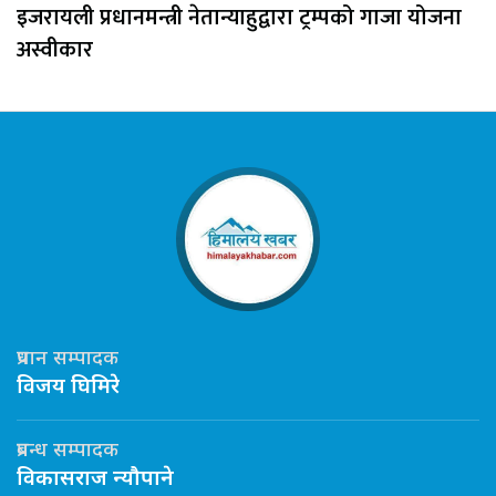
इजरायली प्रधानमन्त्री नेतान्याहुद्वारा ट्रम्पको गाजा योजना
अस्वीकार
प्रधान सम्पादक
विजय घिमिरे
प्रबन्ध सम्पादक
विकासराज न्यौपाने