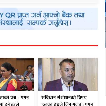
टाको प्रश्न : ‘गगन
संविधान संशोधनको विषय
सा हुने डरले
हलुका ढङ्गले लिनु गलत : गगन