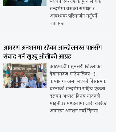
भएको एक दशक पुग्न लागेको
सन्दर्भमा यसको समीक्षा र
आवश्यक परिमार्जन गर्नुपर्ने
बताएका
आमरण अनशनमा रहेका आन्दोलनरत पक्षसँग
संवाद गर्न खुश्बु ओलीको आग्रह
काठमाडौँ । सुनसरी जिल्लाको
देवानगञ्ज गाउँपालिका–३,
कप्तानगञ्जमा भएको हिंसात्मक
घटनाको सन्दर्भमा राष्ट्रिय एकता
दलका अध्यक्ष विनय यादवले
माइतीघर मण्डलामा जारी राखेको
आमरण अनशन नवौँ दिनमा