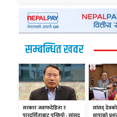
सम्बन्धित खवर
सरकार जवाफदेहिता र
सांसद् देवको
पारदर्शिताबाट पन्छियो : सांसद्
थापाको प्रशं