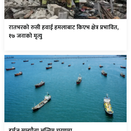
रातभरको रुसी हवाई हमलाबाट किएभ क्षेत्र प्रभावित,
१७ जनाको मृत्यु
हर्मुज सम्झौता अन्तिम चरणमा