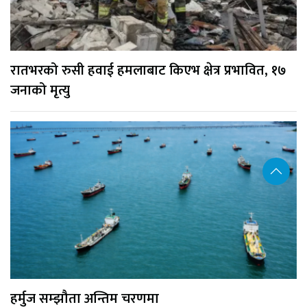
रातभरको रुसी हवाई हमलाबाट किएभ क्षेत्र प्रभावित, १७
जनाको मृत्यु
हर्मुज सम्झौता अन्तिम चरणमा