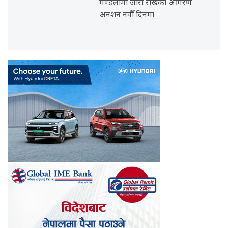
मण्डलामा जारी राखेको आमरण
अनशन नवौँ दिनमा