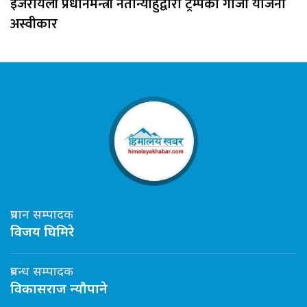
इजरायली प्रधानमन्त्री नेतान्याहुद्वारा ट्रम्पको गाजा योजना
अस्वीकार
प्रधान सम्पादक
विजय घिमिरे
प्रबन्ध सम्पादक
विकासराज न्यौपाने