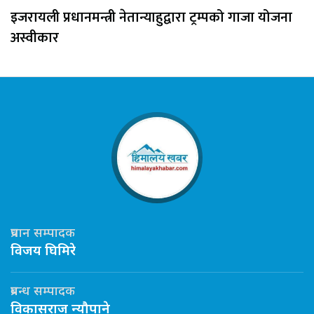
इजरायली प्रधानमन्त्री नेतान्याहुद्वारा ट्रम्पको गाजा योजना
अस्वीकार
प्रधान सम्पादक
विजय घिमिरे
प्रबन्ध सम्पादक
विकासराज न्यौपाने