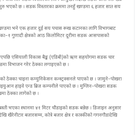
ुरु भएको छ । सडक विस्तारका क्रममा तनहुँ खण्डमा ६ हजार सात सय
्की खण्डमा भने एक हजार दुई सय पचास रूख कटानका लागि विभागबाट
ाउँपालिका–१ गुणादी क्षेत्रको आठ किलोमिटर दूरीमा सडक आसपासको
ै गएपछि एसियाली विकास बैङ्क (एडिबी)को ऋण सहयोगमा सडक चार
डमा विभाजन गरेर ठेक्का लगाइएको छ ।
िको ठेक्का चाइना कम्युनिकेसन कन्स्ट्रक्सनले पाएको छ । जामुने–पोखरा
ाइयुआन हाइवे एन्ड ब्रिज कम्पनीले पाएको छ । मुग्लिन–पोखरा सडक
ाखमा ठेक्का लागेको छ ।
ो बस्ती भएका स्थानमा ४१ मिटर चौडाइको सडक बन्नेछ । डिजाइन अनुसार
ेखि खैरेनीटार बजारसम्म, कोत्रे बजार क्षेत्र र कास्कीको गगनगौडादेखि