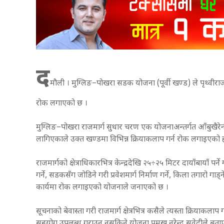
द
मौली । मुग्लिङ–पोखरा सडक योजना (पूर्वी खण्ड) ले पृथ्वीराजम
रोक लगाएको छ ।
मुग्लिङ–पोखरा राजमार्ग सुधार चरण एक योजनाअन्तर्गत आँबुखैरे
लागिएकाले उक्त खण्डमा विभिन्न क्रियाकलाप गर्न रोक लगाइएको 
राजमार्गको क्षेत्राधिकारभित्र केन्द्रदेखि २५÷२५ मिटर दायाँबायाँ पर
गर्ने, सडकसँग जोडिने गरी प्रवेशमार्ग निर्माण गर्ने, किला तगारो गाड
कार्यमा रोक लगाइएको योजनाले जनाएको छ ।
सूचनाको बेवास्ता गरी राजमार्ग क्षेत्रभित्र कसैले त्यस्ता क्रियाकला
सहयोग उपलब्ध गराउन नसकिने योजना प्रमुख नरेन्द्र सुवेदीले 