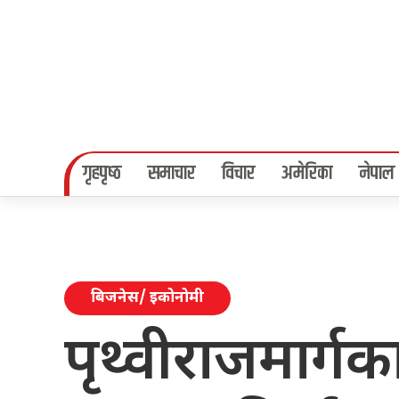
गृहपृष्‍ठ
समाचार
विचार
अमेरिका
नेपाल
बिजनेस/ इकोनोमी
पृथ्वीराजमार्गका