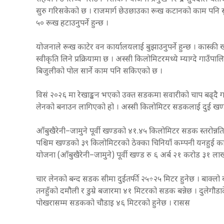
सुरु गरिसकेको छ । राजमार्ग छेउछाउका रूख कटानको काम पनि स
५० रूख हटाउनुपर्ने हुन्छ ।
योजनाले रूख काटेर वन कार्यालयलाई बुझाउनुपर्ने हुन्छ । कास
स्वीकृति लिने प्रक्रियामा छ । अस्सी किलोमिटरमध्ये म्याग्दे ग
बिजुलीको पोल सार्ने काम पनि सकिएको छ ।
विसं २०२६ मा रेखाङ्कन भएको उक्त सडकमा सवारीको चाप बढ्द
लेनको बनाउन लागिएको हो । अस्सी किलोमिटर सडकलाई दुई खण्
आँबुखैरेनी–जामुने पूर्वी खण्डको ४१.४५ किलोमिटर सडक स्तरोन्नत
पश्चिम खण्डको ३९ किलोमिटरको ठेक्का चिनियाँ कम्पनी यनहुई क
योजना (आँबुखैरेनी–जामुने) पूर्वी खण्ड रु ६ अर्ब २१ करोड ३१ ल
चार लेनको बन्द सडक सीमा दुईतर्फी २५÷२५ मिटर हुनेछ । बाक्ल
तनहुँको दमौली र डुम्रे बजारमा ४१ मिटरको सडक बन्नेछ । दुलेगौडाद
पोखरासम्म सडकको चौडाइ ४६ मिटरको हुनेछ । रासस