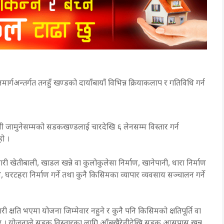
ार्गअन्तर्गत तनहुँ खण्डको दायाँबायाँ विभिन्न क्रियाकलाप र गतिविधि गर्न
नी जामुनेसम्मको सडकखण्डलाई चारदेखि ६ लेनसम्म विस्तार गर्न
हो ।
्ने गरी खेतीबाली, खाडल खन्ने वा कुलोकुलेसा निर्माण, खानेपानी, धारा निर्माण
्ने, घरटहरा निर्माण गर्ने तथा कुनै किसिमका व्यापार व्यवसाय सञ्चालन गर्ने
प गरी क्षति भएमा योजना जिम्मेवार नहुने र कुनै पनि किसिमको क्षतिपूर्ति वा
बताए । योजनाले सडक विस्तारका लागि आँबुखैरेनीदेखि सडक आसपास खन्न