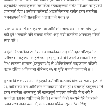
पत्रकार सम्मेलनमा मन्त्रालयका सहसचिव लव अग्रवालले ओमिक्रोनबाट
सङ्क्रमित भएकाहरूको सम्पर्कमा रहेकाहरूको समेत परीक्षण गराइएको
जानकारी दिए । उनीहरू सबैलाई आइसोलेसनमा राखेर उच्च सतर्कता
अपनाइएको पनि सहसचिव अग्रवालको भनाइ छ ।
उनले अन्य कोरोना भाइरसभन्दा ओमिक्रोन भाइरसको असर पाँच गुणा
बढी हुने भएकाले पनि यसका बारेमा अझ बढी सतर्कता अपनाउनु परेको
स्पष्ट पारे ।
अहिले विश्वभरीका २९ देशमा ओमिक्रोनका सङ्क्रमितहरु भेटिएको र
उनीहरुको सङ्ख्या अहिलेसम्म ३७३ पुगेको पनि उनले जानकारी दिए ।
विश्व स्वास्थ्य सङ्गठन (डब्लुएचओ) ले ओमिक्रोनको सङ्क्रमण पहिलो
पटक दक्षिण अफ्रिकामा नोभेम्बर २५ मा पुष्टि भएको जनाएको छ ।
सुरुमा वि.१.१.५२९ नाम दिइएको नयाँ भेरियन्टलाई विश्व स्वास्थ्य सङ्गठनले
२६ तारिखका दिन ओमिक्रोन नामाकरण गरेको हो । यसलाई डब्लुएचओले
उच्च सतर्कता अपनाउनु पर्ने खतरापूर्ण भाइरस भनेपछि विश्वभरी नै
सतर्कता बढाउन थालिएको थियो । त्यसको केही समयमै धेरै देशहरुले
उडान तथा नाका बन्द गर्दै सतर्कताका प्रक्रिया सुरु गरेका थिए ।