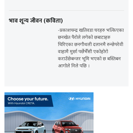
भाव शून्य जीवन (कविता)
-प्रकाशचन्द्र खतिवडा घरहरु भत्किएका
छनखेत पैरोले लगेको छबाटाहरु
चिरिएका छनगौथली दलानमै रुन्छेपरेवी
वाहामै मुर्छा पर्छेभैँसी एकोहोरो
कराउँछेबन्जर भूमि भएको छ बस्तिबन
आगोले निले पछि ।