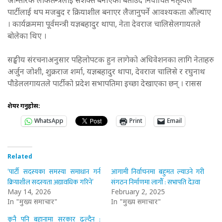
आन्तरिक लोकतन्त्रलाई सशक्त बनाएको बताउँदै निर्वाचित नेतृत्वले
पार्टीलाई थप मजबुद र क्रियाशील बनाएर लैजानुपर्ने आवश्यकता औँल्याए
। कार्यक्रममा पूर्वमन्त्री यज्ञबहादुर थापा, नेता देवराज चालिसेलगायतले
बोलेका थिए ।
सङ्घीय संरचनाअनुसार पहिलोपटक हुन लागेको अधिवेशनका लागि नेताहरु
अर्जुन जोशी, शुक्रराज शर्मा, यज्ञबहादुर थापा, देवराज चालिसे र रघुनाथ
पौडेललगायतले पार्टीको प्रदेश सभापतिमा इच्छा देखाएका छन् । रासस
शेयर गर्नुहोस:
WhatsApp
Print
Email
Related
‘पार्टी सदस्यका समस्या समाधान गर्न
आगामी निर्वाचनमा बहुमत ल्याउने गरी
क्रियाशील सदस्यता अद्यावधिक गरिने’
संगठन निर्माणमा लागौँ : सभापति देउवा
May 14, 2026
February 2, 2025
In "मुख्य समाचार"
In "मुख्य समाचार"
कुनै पनि बहानामा सरकार ढल्दैन :