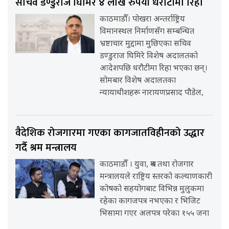
सचिव डण्डुराज घिमिरे ४ लाख रुपैयाँ धरौटीमा रिहा
काठमाडौँ। पोखरा अन्तर्राष्ट्रिय
विमानस्थल निर्माणसँग सम्बन्धित
भ्रष्टाचार मुद्दामा मुछिएका सचिव
डण्डुराज घिमिरे विशेष अदालतको
आदेशपछि धरौटीमा रिहा भएका छन्।
सोमबार विशेष अदालतका
न्यायाधीशहरू नारायणप्रसाद पौडेल,
वैदेशिक रोजगारमा गएका कागजातविहीनको उद्धार
गर्दै श्रम मन्त्रालय
काठमाडौँ । युवा, श्रम तथा रोजगार
मन्त्रालयले राष्ट्रिय स्तरको कल्याणकारी
कोषको सहयोगबाट विभिन्न मुलुकमा
रहेका कागजपत्र नभएका र भिजिट
भिसामा गएर अलपत्र परेका १५५ जना