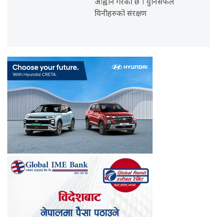
आह्वान गरेको छ । युनिसेफले
यिनीहरुको संरक्षण