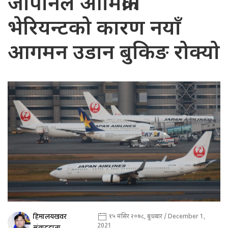
जापानले ओमिक्रोन
भेरियन्टको कारण नयाँ
आगमन उडान बुकिङ रोक्यो
हिमालयखवर
१५ मंसिर २०७८, बुधबार / December 1,
2021
संवाददाता