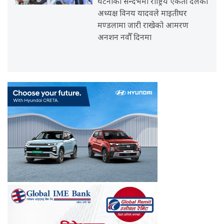
घटनाको सन्दर्भमा राष्ट्रिय एकता दलका
अध्यक्ष विनय यादवले माइतीघर
मण्डलामा जारी राखेको आमरण
अनशन नवौँ दिनमा