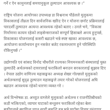
गर्ने र ऐन कानुनलाई समयानुकूल तुल्याउन आवश्यक छ ।”
राष्ट्रिय योजना आयोगका उपाध्यक्ष डा विश्वनाथ पौडेलले मुलुकमा
विकासलाई तीव्रता दिन सार्वजनिक खरिद ऐन र योजना छनोट प्रक्रियालाई
पारदर्शी तुल्याउन अत्यन्त आवश्यक रहेको बताए । उनले भने, “विकास
निर्माणमा कायम रहेको लाइसेन्सराजको सम्पूर्ण हिसाबले अन्त्य हुनुपर्छ,
विकासका योजनालाई कसरी बढाउने भन्ने स्पष्ट खाका आवश्यक छ,
आयोजना कार्यान्वयन हुन नसकेर बजेट रकमान्तरण हुने परिस्थिति
रोकिनुपर्छ ।”
उद्योगपति एवं सांसद विनोद चौधरीले राज्यका नियमनकारी संस्थालाई चुस्त
तुल्याउँदै अर्थतन्त्रको दायरालाई फराकिलो बनाउन सरकारलाई सुझाव दिए
। नेपाल उद्योग वाणिज्य महासङ्घका अध्यक्ष शेखर गोल्छाले मुलुकको
अर्थतन्त्रलाई सुदृढ तुल्याउन महासङ्घले तयार गरेको योजनालाई अघि
बढाउन आवश्यक रहेको धारणा व्यक्त गरे ।
अर्थ विश्लेषक डा. अच्युत वाग्लेले मुलुकको अर्थतन्त्र र राजनीतिबीचको
कडी भत्किएको, व्यापार घाटाको सन्तुलन फराकिलो रहेका बेला
सङ्घीयताले स्थायित्व प्राप्त नगरी समृद्धि हुन्न भन्ने पाटोमा विचार पु¥याएर