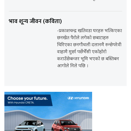
भाव शून्य जीवन (कविता)
-प्रकाशचन्द्र खतिवडा घरहरु भत्किएका
छनखेत पैरोले लगेको छबाटाहरु
चिरिएका छनगौथली दलानमै रुन्छेपरेवी
वाहामै मुर्छा पर्छेभैँसी एकोहोरो
कराउँछेबन्जर भूमि भएको छ बस्तिबन
आगोले निले पछि ।