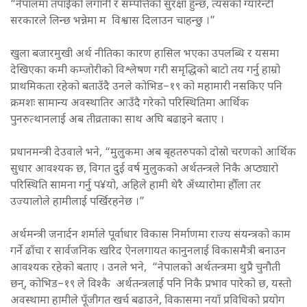
“नेपालमा तपाईंको लगानी र सम्पत्तिको सुरक्षा हुन्छ, त्यसको ग्यारेन्टी
सरकारले लिन्छ भन्नेमा म विश्वास दिलाउन चाहन्छु ।”
खुला बजारमुखी अर्थ नीतिका कारण हासिल भएका उपलब्धि र यसमा
देखिएका कमी कम्जोरीको विश्लेषण गरी समृद्धिको बाटो तय गर्नु हाम्रो
प्राथमिकता रहेको बताउँदै उनले कोभिड–१९ को महामारी नसकिए पनि
क्रमशः सामान्य अवस्थातिर आउँदै गरेको परिस्थितिमा आर्थिक
पुनरुत्थानलाई अब तीव्रताका साथ अघि बढाइने बताए ।
प्रधानमन्त्री देउवाले भने, “मुलुकमा अब बृहतरुपको दोस्रो चरणको आर्थिक
सुधार आवश्यक छ, विगत दुई वर्ष मुलुकको अर्थतन्त्रले निकै अप्ठ्यारो
परिस्थिति सामना गर्नु प¥यो, अहिले हामी थेरै अँध्यारोमा हौँला तर
उज्यालोले हामीलाई पर्खिरहनेछ ।”
अर्थमन्त्री जनार्दन शर्माले पूर्वाधार विकास निर्माणमा राज्य संयन्त्रको काम
गर्ने ढाँचा र सार्वजनिक खरिद ऐनलगायत कानुनलाई विकासमैत्री बनाउन
आवश्यक रहेको बताए । उनले भने, “नेपालको अर्थतन्त्रमा थुप्रै चुनौती
छन्, कोभिड–१९ ले विश्कै अर्थतन्त्रलाई पनि निकै प्रभाव पारेको छ, यस्तो
अवस्थामा हामीले पूँजीगत खर्च बढाउने, विकासमा नयाँ प्रविधिको प्रयोग