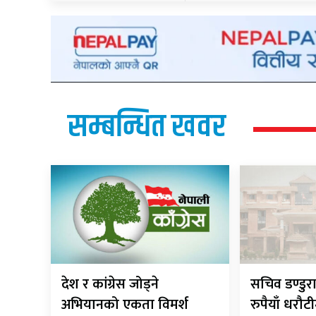
सम्बन्धित खवर
देश र कांग्रेस जोड्ने
सचिव डण्डुर
अभियानको एकता विमर्श
रुपैयाँ धरौट