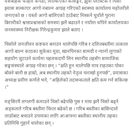
यसबाहेक फोहोर कपडा, मिल्किएका कसिङ्गर, झुत्रा प्लास्टिक र चिसो
झ्यास सल्काएर आगो नबाल्न आग्रह गरिएको स्वास्थ्य कार्यालय महोत्तरीले
जनाएको छ । यस्तो आगो बालिएको ठाउँबाट निस्कने धुवाँले पुराना
बिरामीको श्वासप्रश्वासको समस्या झनै बढाउने र नयाँमा थपिने कार्यालयका
जनस्वास्थ्य निरीक्षक गिरेन्द्रकुमार झाले बताए ।
चिसोले जनजीवन कष्टकर बनाउन थालेपछि गरिब र दलितबस्तीमा तत्काल
आगो बाल्न काठका सुकेका मुडा, खानपिनका सामग्री र न्यानो लुगाको
सहयोग जुटाउने कार्यमा पहलकदमी लिन स्थानीय तहसँग सामाजिक
सङ्घसंस्थाले आग्रह गरेका छन् । “क्षति हुन थालेपछि मात्र राहतका पोका
बोक्ने बानी छ हाम्रो, अब स्थानीय तहको नेतृत्व चनाखो हुनपर्छ”, प्रयासका
अध्यक्ष प्रवीण कर्णले भने, “अहिलेको तदारूकताले क्षति कम गर्न सकिन्छ
।”
मङ्सिरमै लगलगी कमाउने चिसो बढेपछि पुस र माघ झनै चिसो बढ्ने
अड्कलले गरिब बस्तीमा चिन्ता बढेको छ । गरिब बस्तीका बासिन्दाले
जाडोबाट बचाउने उपायका लागि आआफ्ना बस्तीका स्थानीय तहका
प्रतिनिधि गुहार्न थालेका छन् ।