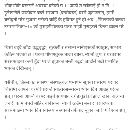
भोकभोकै बस्नपर्ने अवस्था बनेको छ । “जाडो त सबैलाई हो त नि…!
हुनेखानेले जाडोबाट बच्ने सरजाम (बन्दोबस्त) घरमै जुटाउलान्, हामी
बनीबुतो गरेर गुजारा गर्नेको चाहिँ के हविगत हुने हो अब”, जिल्लाको बलवा
नगरपालिका–१० को मुसहरीटोलका पलट माझी मुसहरले चिन्ता व्यक्त गरे
।
चिसो बढ्दै जाँदा वृद्धवृद्धा, सुत्केरी र ससाना नानीहरुको स्याहार, सम्भार
कठिन भएको छ । घरमा पोषणयुक्त ताजा खाना, न्यानो लुगा र घरवरपर
सरसफाइमा कमी हुँदा पराले झुप्राका बस्ती बढ्दो जाडोले बढी प्रभावित
भएका देखिन्छन् ।
यसैबीच, जिल्लाका स्वास्थ्य संस्थाहरुले धमाधम सूचना प्रसारण गराएर
चिसोमा आफ्नो घरपरिवारको स्याहारसम्भारमा ध्यान दिन आग्रह गरेका
छन् । घरमा आफ्नै वरपर पाइने सागपात र गेडागुडीको झोल खान, अत्यन्त
जरूरी काम नपरी बाहिर ननिस्कन, न्यानो ठाउँमा बस्न र घरवरपरको
सरसफाइमा ध्यान दिन स्वास्थ्य संस्थाको तर्फबाट सूचना जारी गरिएका छन्
।