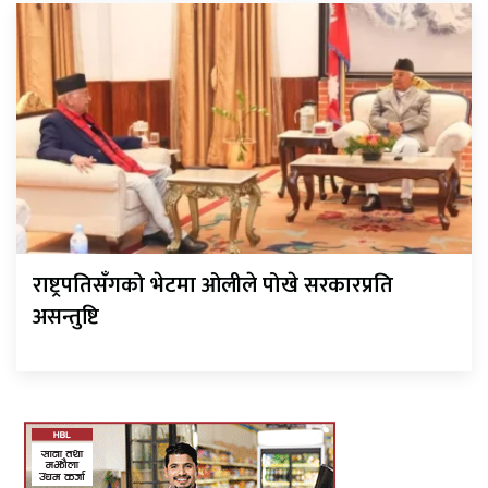
राष्ट्रपतिसँगको भेटमा ओलीले पोखे सरकारप्रति
असन्तुष्टि