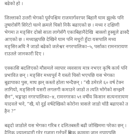
बढेको हो ।
जिल्लाको उत्तरी भेगको पूर्वपश्चिम राजमार्गवरपर बिहानै घाम झुल्के पनि
तुषारोसँगै सिरेटो चल्ने क्रमले चिसो निकै बढाएको छ । मध्य र दक्षिणी
भेगमा त मङ्सिर दोस्रो साता लागेसँगै एकाबिहानैदेखि बाक्लो हुस्सुले ढाक्दै
आएको छ । मध्याह्नपछि देखिने घाम पनि मधुरो हुँदा यसपालि मध्य
मङ्सिरअघि नै जाडो बढेको जलेश्वर नगरपालिका–५, पर्साका रामनारायण
राउतले जानकारी दिए ।
एक्कासि बदलिएको मौसमले व्यापार व्यवसाय मात्र नभएर कृषि कार्य पनि
प्रभावित छन् । मङ्सिर मध्यपूर्व नै यस्तो चिसो भएपछि यस भेगका
बूढापाका पुस, माघ झन् कस्तो होला भन्दैछन् । “खै उमेरले ६० वर्ष टेक्न
लागियो, मङ्सिरमै यसरी लगलगी कमाउने जाडो त त्यति भोगेको सम्झनै
छैन”, भङ्गाहा नगरपालिका–४, रामनगरका ५९ वर्षीय किसान सत्यनारायण
यादवले भने, “खै, यो दुई वर्षदेखिको कोरोना त्रासले जाडो चाँडै बढाएको त
हैन ?”
बढ्दो जाडोले यस भेगका गरिब र दलितबस्ती बढी जोखिममा परेका छन् ।
दैनिक ज्यालादारी गरेर गुजारा गर्नुपर्ने श्रमिक काममा जान नपाएपछि