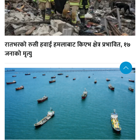
रातभरको रुसी हवाई हमलाबाट किएभ क्षेत्र प्रभावित, १७
जनाको मृत्यु