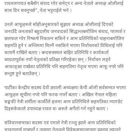
रावललगायत सबैसँग संवाद गरेर समेट्न र अन्य नेताले अध्यक्ष ओलीलाई
साथ दिन सक्नुपर्छ”, नेता भट्टराईले भने ।
उनले आफूहरुले सोहीअनुसारको सुझाव अध्यक्ष ओलीलाई दिएको
जनाउँदै जनताको बहुदलीय जनवादको सिद्धान्तबमोजिम संवाद, परामर्श र
छलफल गरेर निष्कर्ष निकाल्न सकिने र आम प्रतिनिधिको चाहनाबमोजिम
सहमति हुने र अन्तिममा मिल्नै नसकिने भएमा निर्वाचनको विधिलाई पनि
कायमै राखिने बताए । बन्दसत्रस्थल बाहिर प्रतिनिधि र कार्यकर्ता
ब्यग्रतापूर्वक नयाँ नेतृत्वको प्रतिक्षा गरिरहेका छन् । निर्वाचन लड्ने
आकाङ्क्षा राखेका प्रतिनिधि पनि सहमतिमा नेतृत्व भएमा आफू नपरे पनि
सन्तुष्ट हुने बताउँछन् ।
पार्टीका केन्द्रीय सदस्य देवी ज्ञवाली अध्यक्षमा केपी ओली सर्वसम्मत भएमा
आफूहरु सूचीमा नपरे पनि फरक नपर्ने बताए । अखिल नेपाल महिला
सङ्घकी नेत्री शर्मीला कार्कीले हलमा आम प्रतिनिधिले सहमतिका म्याण्डेट
दिइसकेकाले उपाध्यक्ष रावल वा अरुले अर्गेलो गर्न नहुने बताए ।
संविधानसभाका सदस्य एवं एमाले नेत्री रञ्जु झाले आम प्रतिनिधिको
भावनालाई मान्नुपर्ने र त्यसमा नेतृत्वले विवेकसम्मतरुपमा प्रस्ताव ल्याउने