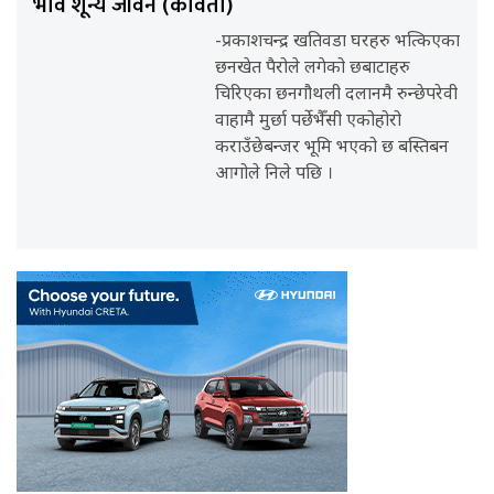
भाव शून्य जीवन (कविता)
-प्रकाशचन्द्र खतिवडा घरहरु भत्किएका
छनखेत पैरोले लगेको छबाटाहरु
चिरिएका छनगौथली दलानमै रुन्छेपरेवी
वाहामै मुर्छा पर्छेभैँसी एकोहोरो
कराउँछेबन्जर भूमि भएको छ बस्तिबन
आगोले निले पछि ।