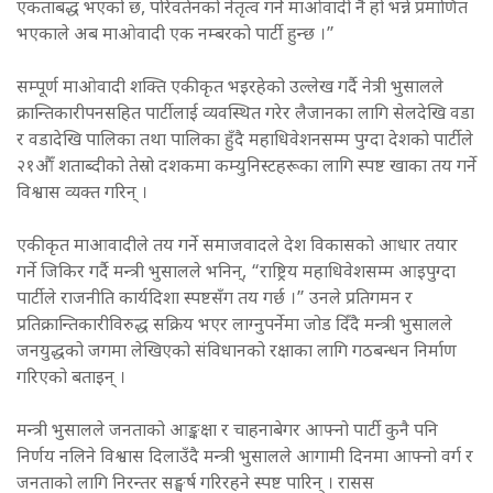
एकताबद्ध भएको छ, परिवर्तनको नेतृत्व गर्ने माओवादी नै हो भन्ने प्रमाणित
भएकाले अब माओवादी एक नम्बरको पार्टी हुन्छ ।”
सम्पूर्ण माओवादी शक्ति एकीकृत भइरहेको उल्लेख गर्दै नेत्री भुसालले
क्रान्तिकारीपनसहित पार्टीलाई व्यवस्थित गरेर लैजानका लागि सेलदेखि वडा
र वडादेखि पालिका तथा पालिका हुँदै महाधिवेशनसम्म पुग्दा देशको पार्टीले
२१औँ शताब्दीको तेस्रो दशकमा कम्युनिस्टहरूका लागि स्पष्ट खाका तय गर्ने
विश्वास व्यक्त गरिन् ।
एकीकृत माआवादीले तय गर्ने समाजवादले देश विकासको आधार तयार
गर्ने जिकिर गर्दै मन्त्री भुसालले भनिन्, “राष्ट्रिय महाधिवेशसम्म आइपुग्दा
पार्टीले राजनीति कार्यदिशा स्पष्टसँग तय गर्छ ।” उनले प्रतिगमन र
प्रतिक्रान्तिकारीविरुद्ध सक्रिय भएर लाग्नुपर्नेमा जोड दिँदै मन्त्री भुसालले
जनयुद्धको जगमा लेखिएको संविधानको रक्षाका लागि गठबन्धन निर्माण
गरिएको बताइन् ।
मन्त्री भुसालले जनताको आङ्कक्षा र चाहनाबेगर आफ्नो पार्टी कुनै पनि
निर्णय नलिने विश्वास दिलाउँदै मन्त्री भुसालले आगामी दिनमा आफ्नो वर्ग र
जनताको लागि निरन्तर सङ्घर्ष गरिरहने स्पष्ट पारिन् । रासस