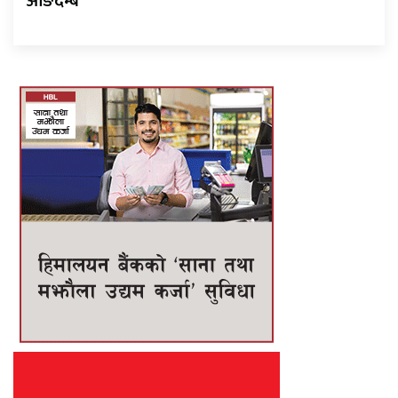
आङदेम्बे