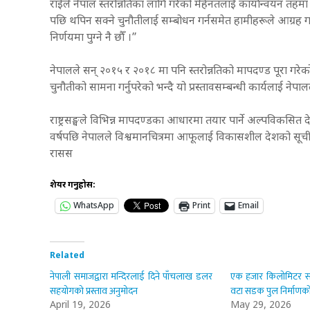
राईले नेपाल स्तरोन्नतिका लागि गरेको मेहेनतलाई कार्यान्वयन तहमा
पछि थपिन सक्ने चुनौतीलाई सम्बोधन गर्नसमेत हामीहरूले आग्रह 
निर्णयमा पुग्ने नै छौँ ।”
नेपालले सन् २०१५ र २०१८ मा पनि स्तरोन्नतिको मापदण्ड पूरा गरे
चुनौतीको सामना गर्नुपरेको भन्दै यो प्रस्तावसम्बन्धी कार्यलाई नेप
राष्ट्रसङ्घले विभिन्न मापदण्डका आधारमा तयार पार्ने अल्पविकस
वर्षपछि नेपालले विश्वमानचित्रमा आफूलाई विकासशील देशको सूचीम
रासस
शेयर गर्नुहोस:
WhatsApp
Print
Email
Related
नेपाली समाजद्वारा मन्दिरलाई दिने पाँचलाख डलर
एक हजार किलोमिटर स
सहयोगको प्रस्ताव अनुमोदन
वटा सडक पुल निर्माणको 
April 19, 2026
May 29, 2026