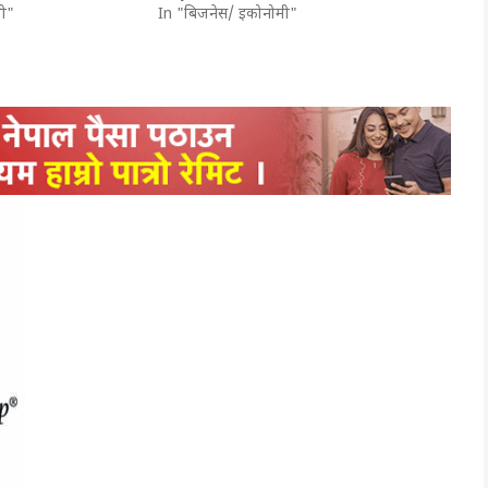
ी"
In "बिजनेस/ इकोनोमी"