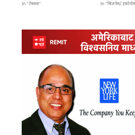
In "टेक्सस"
In "बिजनेस/ इकोनोम