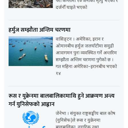
परी कम्तीमा १७ जनाको मृत्यु भएको र
दर्जनौँ घाइते भएको
हर्मुज सम्झौता अन्तिम चरणमा
वासिङ्टन । अमेरिका, इरान र
ओमानबीच हर्मुज जलघाँटीमा समुद्री
आवागमन पुनः व्यवस्थित गर्ने अन्तरिम
सम्झौता अन्तिम चरणमा पुगेको छ ।
गत महिना अमेरिका–इरानबीच भएको
१४
रूस र युक्रेनमा बालबालिकामाथि हुने आक्रमण अन्त्य
गर्न युनिसेफको आह्वान
जेनेभा । संयुक्त राष्ट्रसङ्घीय बाल कोष
(युनिसेफ)ले रूस र युक्रेनमा
बालबालिका, नागरिक तथा