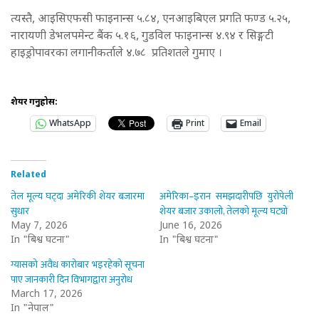
त्यस्तै, आइसिएफसी फाइनान्स ५.८४, एनआइबिएल प्रगति फण्ड ५.२५,
नारायणी डेभलपमेन्ट बैंक ५.१६, गुडविल फाइनान्स ४.९४ र सिङ्गटी
हाइड्रोपावरका लगानीकर्ताले ४.७८ प्रतिशतले गुमाए ।
शेयर गर्नुहोस:
WhatsApp
Print
Email
Related
तेल मूल्य घट्दा अमेरिकी शेयर बजारमा
अमेरिका–इरान समझदारीपछि युरोपेली
सुधार
शेयर बजार उकालो, तेलको मूल्य घट्यो
May 7, 2026
June 16, 2026
In "बिश्व घटना"
In "बिश्व घटना"
ग्यासको अवैध कारोबार भइरहेको सूचना
पाए जानकारी दिन विभागद्वारा अनुरोध
March 17, 2026
In "नेपाल"