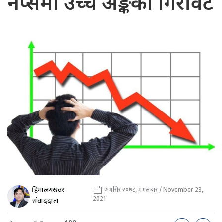
नेप्सेमा उच्च अङ्कको गिरावट
हिमालयखवर
७ मंसिर २०७८, मंगलबार / November 23,
2021
संवाददाता