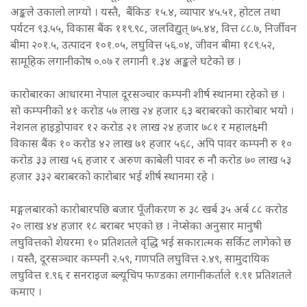
अङ्कले उकालो लाग्यो । यस्तै, बैंकिङ १५.४, व्यापार ४५.५१, होटल तथा
पर्यटन ९३.५५, विकास बैंक ११९.९८, जलविद्युत् ७५.४४, वित्त ८८.७, निर्जीवन
बीमा २०१.५, उत्पादन १०१.०५, लघुवित्त ५६.०४, जीवन बीमा १८९.५२,
सामूहिक लगानीकोष ०.०७ र लगानी १.३४ अङ्कले घटेको छ ।
कारोबारका आधारमा नेपाल दूरसञ्चार कम्पनी शीर्ष स्थानमा रहेको छ ।
सो कम्पनीको ४१ करोड ५७ लाख २४ हजार ६३ बराबरको कारोबार भयो ।
नेशनल हाइड्रोपावर १२ करोड २१ लाख २४ हजार ७८१ र महालक्ष्मी
विकास बैंक १० करोड ४२ लाख ७१ हजार ५६८, अपि पावर कम्पनी रु १०
करोड ३३ लाख ५६ हजार र अरुण काबेली पावर रु नौ करोड ७० लाख ५३
हजार ३३२ बराबरको कारोबार भई शीर्ष स्थानमा रहे ।
मङ्गलबारको कारोबारपछि बजार पूँजीकरण रु ३८ खर्ब ३५ अर्ब ८८ करोड
२० लाख ४४ हजार १८ बराबर भएको छ । नेप्सेका अनुसार मानुषी
लघुवित्तको शेयरमा १० प्रतिशतले वृद्धि भई सकारात्मक सर्किट लागेको छ
। यस्तै, दूरसञ्चार कम्पनी २.५९, गणपति लघुवित्त २.४९, सामुदायिक
लघुवित्त १.९६ र सनराइज ब्ल्यूचिप फण्डका लगानीकर्ताले १.९१ प्रतिशतले
कमाए ।