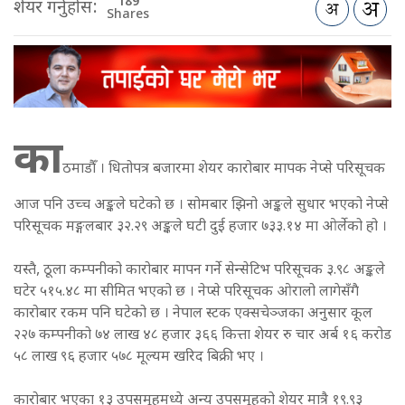
189
शेयर गर्नुहोस:
Shares
का
ठमाडौँ । धितोपत्र बजारमा शेयर कारोबार मापक नेप्से परिसूचक
आज पनि उच्च अङ्कले घटेको छ । सोमबार झिनो अङ्कले सुधार भएको नेप्से
परिसूचक मङ्गलबार ३२.२९ अङ्कले घटी दुई हजार ७३३.१४ मा ओर्लेको हो ।
यस्तै, ठूला कम्पनीको कारोबार मापन गर्ने सेन्सेटिभ परिसूचक ३.९८ अङ्कले
घटेर ५१५.४८ मा सीमित भएको छ । नेप्से परिसूचक ओरालो लागेसँगै
कारोबार रकम पनि घटेको छ । नेपाल स्टक एक्सचेञ्जका अनुसार कूल
२२७ कम्पनीको ७४ लाख ४८ हजार ३६६ कित्ता शेयर रु चार अर्ब १६ करोड
५८ लाख ९६ हजार ५७८ मूल्यम खरिद बिक्री भए ।
कारोबार भएका १३ उपसमूहमध्ये अन्य उपसमूहको शेयर मात्रै १९.९३