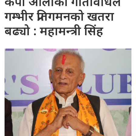
केपी ओलीका गतिविधिले
गम्भीर प्रतिगमनको खतरा
बढ्यो : महामन्त्री सिंह