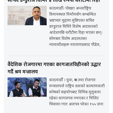
सचिव डण्डुराज घिमिरे ४ लाख रुपैयाँ धरौटीमा रिहा
काठमाडौँ। पोखरा अन्तर्राष्ट्रिय
विमानस्थल निर्माणसँग सम्बन्धित
भ्रष्टाचार मुद्दामा मुछिएका सचिव
डण्डुराज घिमिरे विशेष अदालतको
आदेशपछि धरौटीमा रिहा भएका छन्।
सोमबार विशेष अदालतका
न्यायाधीशहरू नारायणप्रसाद पौडेल,
वैदेशिक रोजगारमा गएका कागजातविहीनको उद्धार
गर्दै श्रम मन्त्रालय
काठमाडौँ । युवा, श्रम तथा रोजगार
मन्त्रालयले राष्ट्रिय स्तरको कल्याणकारी
कोषको सहयोगबाट विभिन्न मुलुकमा
रहेका कागजपत्र नभएका र भिजिट
भिसामा गएर अलपत्र परेका १५५ जना