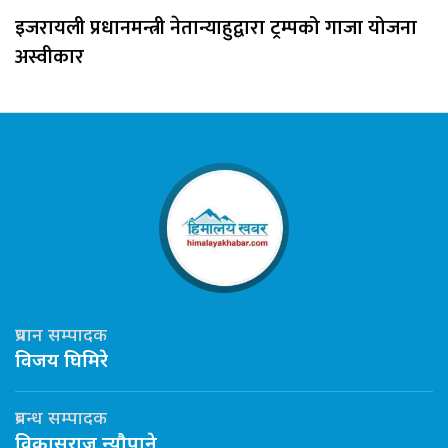
इजरायली प्रधानमन्त्री नेतान्याहुद्वारा ट्रम्पको गाजा योजना
अस्वीकार
प्रधान सम्पादक
विजय घिमिरे
प्रबन्ध सम्पादक
विकासराज न्यौपाने