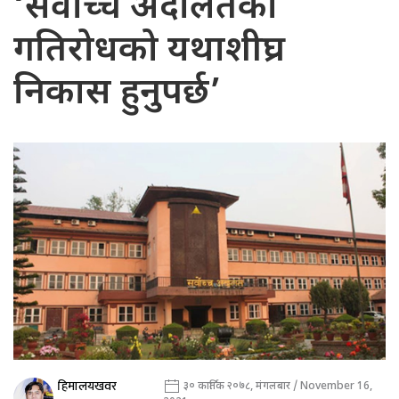
‘सर्वोच्च अदालतको
गतिरोधको यथाशीघ्र
निकास हुनुपर्छ’
हिमालयखवर
३० कार्तिक २०७८, मंगलबार / November 16,