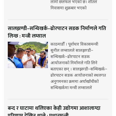
लामो छलफल भएको छ। शीतल
निवासमा शुक्रबार भएको
सालझण्डी–सन्धिखर्क–ढोरपाटन सडक निर्माणले गति
लिन्छ : मन्त्री लम्साल
काठमाडौँ । पूर्वाधार विकासमन्त्री
सुनील लम्सालले सालझण्डी–
सन्धिखर्क–ढोरपाटन सडक
आयोजनाको निर्माणले गति लिने
बताएका छन् । सालझण्डी–सन्धिखर्क–
ढोरपाटन सडक आयोजनाको स्थलगत
अनुगमनका क्रममा अर्घाखाँचीको
सन्धिखर्कमा मन्त्री लम्सालले
बन्द र घाटामा थलिएका केही उद्योगमा आशालाग्दा
परिणाम देखिन थाले : प्रधानमन्त्री