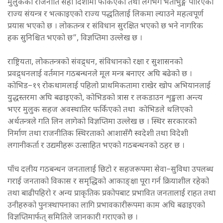
मुलुकको राजनीति सही दिशामा फर्किएको तथा लगभग भताभुङ्ग पारिएको
राज्य संयन्त्र र भत्काइएको राज्य पद्धतिलाई लिकमा ल्याउने महत्वपूर्ण
प्रयास भएको छ । लोकतन्त्र र संविधान सुरक्षित भएको छ भने नागरिक
हक सुनिश्चित भएको छ”, विज्ञप्तिमा उल्लेख छ ।
राष्ट्रियता, लोकतन्त्रको संवद्र्धन, संविधानको रक्षा र सुशासनको
प्रवद्र्धनलाई वर्तमान गठबन्धनले मूल मन्त्र बनाएर अघि बढेको छ ।
कोभिड–१९ रोकथामलाई पहिलो प्राथमिकतामा राखेर खोप अभियानलाई
युद्धस्तरमा अघि बढाइएको, कोभिडको त्रास र लकडाउन शृङ्खला अन्त्य
भएर मुलुक सहज अवस्थातिर फर्किएको तथा कोभिडले थलिएको
अर्थतन्त्रले गति लिन लागेको विज्ञप्तिमा उल्लेख छ । स्थिर सरकारको
निर्माण तथा राजनीतिक स्थिरताको आशासँगै स्वदेशी तथा विदेशी
लगानीकर्ता र उद्यमीहरू उत्साहित भएको गठबन्धनको ठहर छ ।
पाँच दलीय गठबन्धन जनतालाई छिटो र सहजरूपमा सेवा–सुविधा उपलब्ध
गराई जनताको विकास र समृद्धिको आकाङ्क्षा पूरा गर्न क्रियाशील रहेको
तथा बाढीपहिरो र अन्य प्राकृतिक प्रकोपबाट प्रभावित जनतालाई राहत तथा
उनीहरुको पुनःस्थापनाका लागि प्रभावकारीरूपमा काम अघि बढाइएको
विज्ञप्तिमार्फत् समितिले जानकारी गराएको छ ।