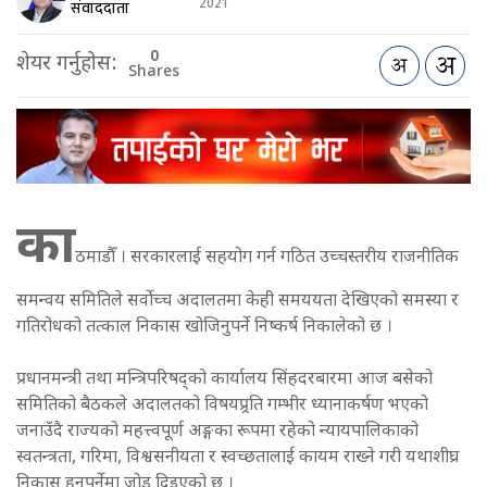
2021
संवाददाता
0
शेयर गर्नुहोस:
Shares
का
ठमाडौँ । सरकारलाई सहयोग गर्न गठित उच्चस्तरीय राजनीतिक
समन्वय समितिले सर्वोच्च अदालतमा केही समययता देखिएको समस्या र
गतिरोधको तत्काल निकास खोजिनुपर्ने निष्कर्ष निकालेको छ ।
प्रधानमन्त्री तथा मन्त्रिपरिषद्को कार्यालय सिंहदरबारमा आज बसेको
समितिको बैठकले अदालतको विषयप्र्रति गम्भीर ध्यानाकर्षण भएको
जनाउँदै राज्यको महत्त्वपूर्ण अङ्गका रूपमा रहेको न्यायपालिकाको
स्वतन्त्रता, गरिमा, विश्वसनीयता र स्वच्छतालाई कायम राख्ने गरी यथाशीघ्र
निकास हुनुपर्नेमा जोड दिइएको छ ।