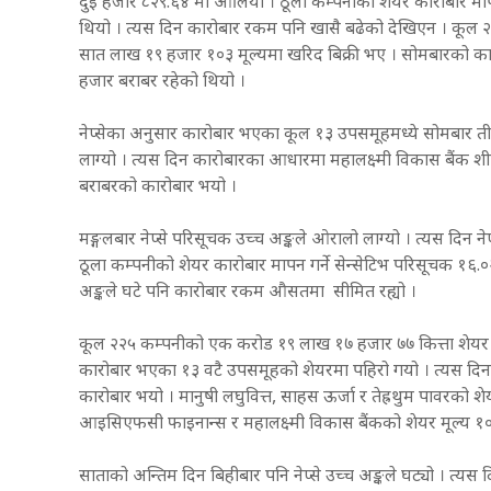
दुई हजार ८२९.६४ मा आर्लियो । ठूला कम्पनीको शेयर कारोबार मापन
थियो । त्यस दिन कारोबार रकम पनि खासै बढेको देखिएन । कूल २
सात लाख १९ हजार १०३ मूल्यमा खरिद बिक्री भए । सोमबारको का
हजार बराबर रहेको थियो ।
नेप्सेका अनुसार कारोबार भएका कूल १३ उपसमूहमध्ये सोमबार 
लाग्यो । त्यस दिन कारोबारका आधारमा महालक्ष्मी विकास बैंक शीर
बराबरको कारोबार भयो ।
मङ्गलबार नेप्से परिसूचक उच्च अङ्कले ओरालो लाग्यो । त्यस दिन ने
ठूला कम्पनीको शेयर कारोबार मापन गर्ने सेन्सेटिभ परिसूचक १६.०
अङ्कले घटे पनि कारोबार रकम औसतमा सीमित रह्यो ।
कूल २२५ कम्पनीको एक करोड १९ लाख १७ हजार ७७ कित्ता शेयर र
कारोबार भएका १३ वटै उपसमूहको शेयरमा पहिरो गयो । त्यस दिन 
कारोबार भयो । मानुषी लघुवित्त, साहस ऊर्जा र तेह्रथुम पावरको शेय
आइसिएफसी फाइनान्स र महालक्ष्मी विकास बैंकको शेयर मूल्य १० 
साताको अन्तिम दिन बिहीबार पनि नेप्से उच्च अङ्कले घट्यो । त्यस द