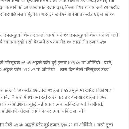
 गर्ने सेन्सेटिभ इन्डेक्ससमेत २.७१ ले ओरालो लागेर ५२८.३७ मा झरेको
३० कम्पनीको ७२ लाख सात हजार ३९६ कित्ता शेयर रु चार अर्ब ४२ करोड
रोबारपछि बजार पूँजीकरण रु ३९ खर्ब ७९ अर्ब सात करोड ६६ लाख १०
तीन उपसमूहको शेयर उकालो लाग्यो भने १० उपसमूहको शेयर भने ओरालो
्ष स्थानमा रह्यो । सो बैंकको रु ५२ करोड १० लाख तीन हजार ५९०
प्से परिसूचक ७९.७९ अङ्कले घटेर दुई हजार ७४९.८५ मा ओर्लियो । यस्तै,
२ अङ्कले घटेर ५१२.०२ मा ओर्लियो । त्यस दिन नेप्से परिसूचक उच्च
ु छ अर्ब ५२ करोड ७७ लाख २९ हजार ५४७ मूल्यमा खरिद बिक्री भए ।
नबिल बैंक शीर्ष स्थानमा रही रु २९ करोड ८२ लाख ८१ हजार ७५२
र ९.९९ प्रतिशतले वृद्धि भई सकारात्मक सर्किट लाग्यो । यसैगरी,
प्रतिशतले ओरालो लागेर नकारात्मक सर्किट लाग्यो ।
िन नेप्से ५९.५७ अङ्कले घटेर दुई हजार ६९०.२९ मा ओर्लियो । यस्तै ठूला