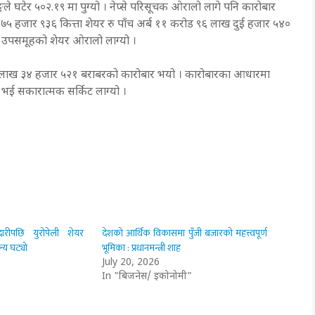
ले घटेर ५०२.१९ मा पुग्यो । नेप्से परिसूचक ओरालो लागे पनि कारोबार
 हजार ९३६ कित्ता शेयर रु पाँच अर्ब ११ करोड ९६ लाख दुई हजार ५४०
टै उपसमूहको शेयर ओरालो लाग्यो ।
ड ४९ लाख ३४ हजार ५२१ बराबरको कारोबार भयो । कारोबारका आधारमा
्धि भई सकारात्मक सर्किट लाग्यो ।
रीपछि युरोपेली शेयर
देशको आर्थिक विकासमा पुँजी बजारको महत्त्वपूर्ण
्य घट्यो
भूमिका : प्रधानमन्त्री शाह
July 20, 2026
In "बिजनेस/ इकोनोमी"