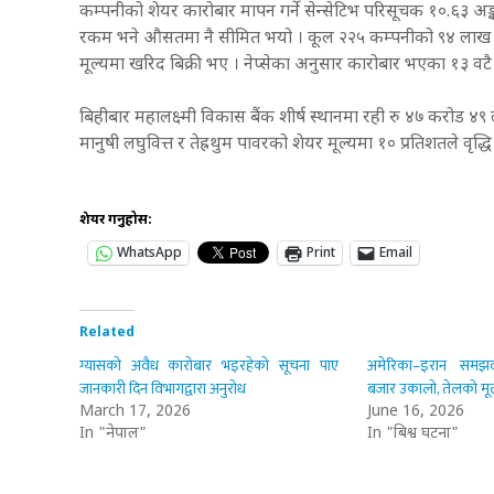
कम्पनीको शेयर कारोबार मापन गर्ने सेन्सेटिभ परिसूचक १०.६३ अङ्क
रकम भने औसतमा नै सीमित भयो । कूल २२५ कम्पनीको ९४ लाख ७५
मूल्यमा खरिद बिक्री भए । नेप्सेका अनुसार कारोबार भएका १३ व
बिहीबार महालक्ष्मी विकास बैंक शीर्ष स्थानमा रही रु ४७ करो
मानुषी लघुवित्त र तेह्रथुम पावरको शेयर मूल्यमा १० प्रतिशतले वृद
शेयर गर्नुहोस:
WhatsApp
Print
Email
Related
ग्यासको अवैध कारोबार भइरहेको सूचना पाए
अमेरिका–इरान समझदा
जानकारी दिन विभागद्वारा अनुरोध
बजार उकालो, तेलको मूल
March 17, 2026
June 16, 2026
In "नेपाल"
In "बिश्व घटना"