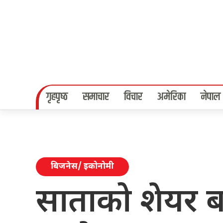
गृहपृष्‍ठ
समाचार
विचार
अमेरिका
नेपाल
बिजनेस/ इकोनोमी
साताको शेयर ब