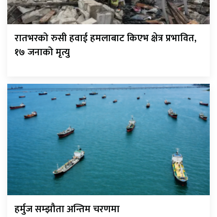
रातभरको रुसी हवाई हमलाबाट किएभ क्षेत्र प्रभावित,
१७ जनाको मृत्यु
हर्मुज सम्झौता अन्तिम चरणमा