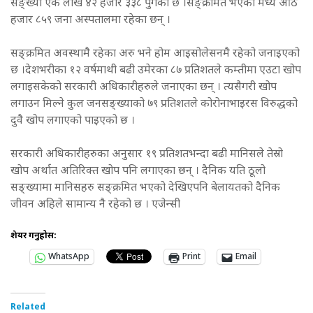
सङ्ख्या एक लाख ४२ हजार ३३८ पुगेको छ ।सङ्क्रमित भएका मध्ये आठ
हजार ८५९ जना अस्पतालमा रहेका छन् ।
सङ्क्रमित अवस्थामै रहेका अरु भने होम आइसोलेसनमै रहेको जनाइएको
छ ।देशभरीका १२ वर्षमाथी बढी उमेरका ८७ प्रतिशतले कम्तीमा एउटा खोप
लगाइसकेको सरकारी अधिकारीहरुले जनाएका छन् । त्यसैगरी खोप
लगाउन मिल्ने कुल जनसङ्ख्याको ७९ प्रतिशतले कोरोनाभाइरस विरुद्धको
दुवै खोप लगाएको पाइएको छ ।
सरकारी अधिकारीहरुका अनुसार १९ प्रतिशतभन्दा बढी मानिसले तेस्रो
खोप अर्थात अतिरिक्त खोप पनि लगाएका छन् । दैनिक यति ठूलो
सङ्ख्यामा मानिसहरु सङ्क्रमित भएको देखिएपनि बेलायतको दैनिक
जीवन अहिले सामान्य नै रहेको छ । एजेन्सी
शेयर गर्नुहोस:
WhatsApp
Print
Email
Related