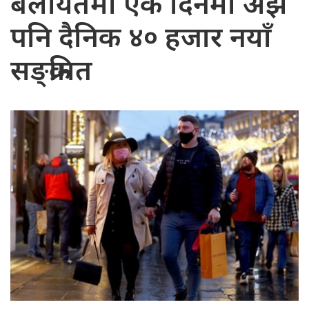
बेलायतमा एक दिनमा अझै
पनि दैनिक ४० हजार नयाँ
सङ्क्रमित