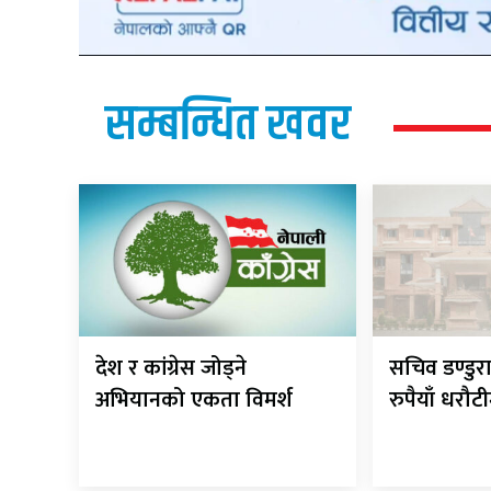
सम्बन्धित खवर
देश र कांग्रेस जोड्ने
सचिव डण्डुर
अभियानको एकता विमर्श
रुपैयाँ धरौट