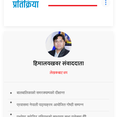
प्रतिक्रिया
हिमालयखवर संवाददाता
लेखकबाट थप
बालबालिकाको समरक्याम्पको दीक्षान्त
प्रवासमा नेपाली पाठ्यक्रम आयोजित गोष्ठी सम्पन्न
एभरेष्ट क्रेडिट युनियनको साधारण सभा युलेसमा हुँदै