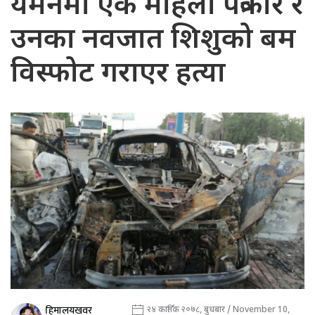
यमनमा एक महिला पत्रकार र
उनका नवजात शिशुको बम
विस्फोट गराएर हत्या
हिमालयखवर
२४ कार्तिक २०७८, बुधबार / November 10,