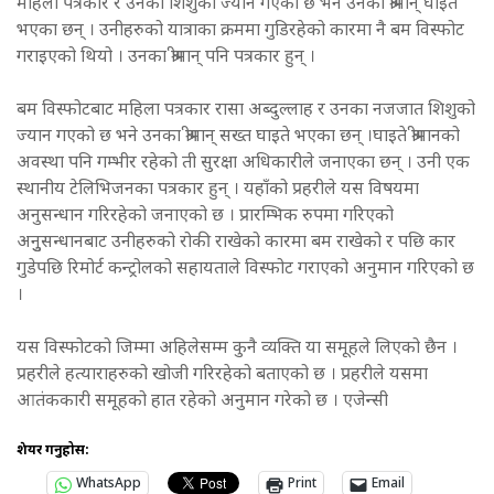
महिला पत्रकार र उनका शिशुको ज्यान गएको छ भने उनका श्रीमान् घाइते
भएका छन् । उनीहरुको यात्राका क्रममा गुडिरहेको कारमा नै बम विस्फोट
गराइएको थियो । उनका श्रीमान् पनि पत्रकार हुन् ।
बम विस्फोटबाट महिला पत्रकार रासा अब्दुल्लाह र उनका नजजात शिशुको
ज्यान गएको छ भने उनका श्रीमान् सख्त घाइते भएका छन् ।घाइते श्रीमानको
अवस्था पनि गम्भीर रहेको ती सुरक्षा अधिकारीले जनाएका छन् । उनी एक
स्थानीय टेलिभिजनका पत्रकार हुन् । यहाँको प्रहरीले यस विषयमा
अनुसन्धान गरिरहेको जनाएको छ । प्रारम्भिक रुपमा गरिएको
अनुुसन्धानबाट उनीहरुको रोकी राखेको कारमा बम राखेको र पछि कार
गुडेपछि रिमोर्ट कन्ट्रोलको सहायताले विस्फोट गराएको अनुमान गरिएको छ
।
यस विस्फोटको जिम्मा अहिलेसम्म कुनै व्यक्ति या समूहले लिएको छैन ।
प्रहरीले हत्याराहरुको खोजी गरिरहेको बताएको छ । प्रहरीले यसमा
आतंककारी समूहको हात रहेको अनुमान गरेको छ । एजेन्सी
शेयर गर्नुहोस:
WhatsApp
Print
Email