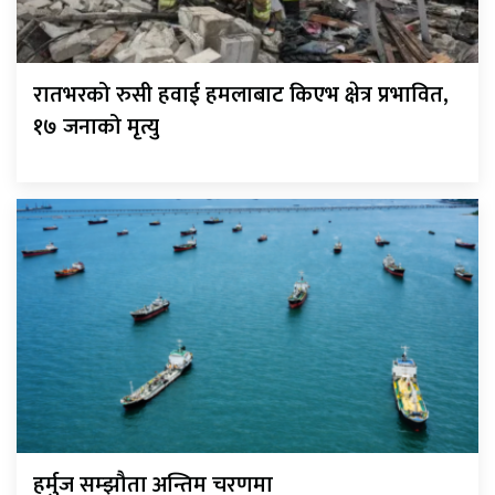
रातभरको रुसी हवाई हमलाबाट किएभ क्षेत्र प्रभावित,
१७ जनाको मृत्यु
हर्मुज सम्झौता अन्तिम चरणमा