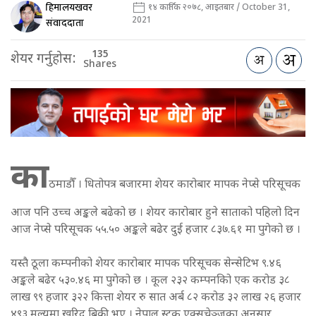
हिमालयखवर
१४ कार्तिक २०७८, आइतबार / October 31,
2021
संवाददाता
135
शेयर गर्नुहोस:
Shares
का
ठमाडौँ । धितोपत्र बजारमा शेयर कारोबार मापक नेप्से परिसूचक
आज पनि उच्च अङ्कले बढेको छ । शेयर कारोबार हुने साताको पहिलो दिन
आज नेप्से परिसूचक ५५.५० अङ्कले बढेर दुई हजार ८३७.६१ मा पुगेको छ ।
यस्तै ठूला कम्पनीको शेयर कारोबार मापक परिसूचक सेन्सेटिभ ९.४६
अङ्कले बढेर ५३०.४६ मा पुगेको छ । कूल २३२ कम्पनकिो एक करोड ३८
लाख ९९ हजार ३२२ कित्ता शेयर रु सात अर्ब ८२ करोड ३२ लाख २६ हजार
४९३ मूल्यमा खरिद बिक्री भए । नेपाल स्टक एक्सचेञ्जका अनुसार