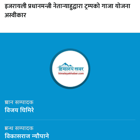
इजरायली प्रधानमन्त्री नेतान्याहुद्वारा ट्रम्पको गाजा योजना
अस्वीकार
प्रधान सम्पादक
विजय घिमिरे
प्रबन्ध सम्पादक
विकासराज न्यौपाने