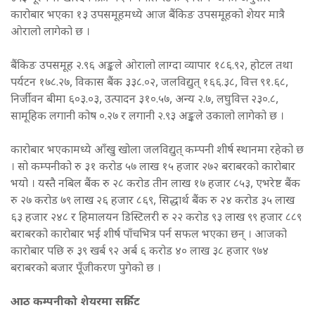
कारोबार भएका १३ उपसमूहमध्ये आज बैंकिङ उपसमूहको शेयर मात्रै
ओरालो लागेको छ ।
बैंकिङ उपसमूह २.९६ अङ्कले ओरालो लाग्दा व्यापार १८६.९२, होटल तथा
पर्यटन १७८.२७, विकास बैंक ३३८.०२, जलविद्युत् १६६.३८, वित्त ९१.६८,
निर्जीवन बीमा ६०३.०३, उत्पादन ३१०.५७, अन्य २.७, लघुवित्त २३०.८,
सामूहिक लगानी कोष ०.२७ र लगानी २.९३ अङ्कले उकालो लागेको छ ।
कारोबार भएकामध्ये आँखु खोला जलविद्युत् कम्पनी शीर्ष स्थानमा रहेको छ
। सो कम्पनीको रु ३१ करोड ५७ लाख १५ हजार २७२ बराबरको कारोबार
भयो । यस्तै नबिल बैंक रु २८ करोड तीन लाख १७ हजार ८५३, एभरेष्ट बैंक
रु २७ करोड ७९ लाख २६ हजार ८६९, सिद्धार्थ बैंक रु २४ करोड ३५ लाख
६३ हजार २४८ र हिमालयन डिस्टिलरी रु २२ करोड ९३ लाख ९९ हजार ८८९
बराबरको कारोबार भई शीर्ष पाँचभित्र पर्न सफल भएका छन् । आजको
कारोबार पछि रु ३९ खर्ब ९२ अर्ब ६ करोड ४० लाख ३८ हजार ९७४
बराबरको बजार पूँजीकरण पुगेको छ ।
आठ कम्पनीको शेयरमा सर्किट