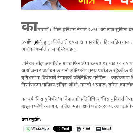
का
ठमाडौँ । ‘मिस युनिभर्स नेपाल २०२१’ को ताज सुजिता बस्न
चुमेकी
उपाधि
हुन् । विजेताले १० लाख नगदसहित हिराजडित ताज ल
अंशिका शर्माले ताज पहि¥याइन् ।
शनिबार साँझ आयोजित ग्राण्ड फिनालेमा उत्कृष्ट १६ बाट १० र ५ म
आयोजना र प्रशोधन कम्पनी ओरिफ्लेम मुख्य प्रयोजक रहेको कार
युनिभर्स’मा विजेताले नेपालको प्रतिनिधित्व गर्नेछिन् । कार्यक्रम
निर्णायकमा गायिका इन्दिरा जोशी, मानषी अग्रवाल, सरिता ज्ञवा
गत वर्ष ‘मिस युनिर्भस’मा नेपालको प्रतिनिधित्व ‘मिस युनिभर्स नेप
खड्का फोर्थ रनरअप, प्रतिक्षा महरा क्षेत्री थर्ड रनरअप, रक्षा उ
शेयर गर्नुहोस:
WhatsApp
Print
Email