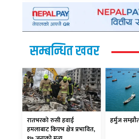
सम्बन्धित खवर
रातभरको रुसी हवाई
हर्मुज सम्झ
हमलाबाट किएभ क्षेत्र प्रभावित,
१७ जनाको मृत्यु