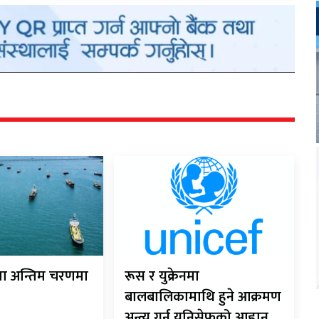
ौता अन्तिम चरणमा
रूस र युक्रेनमा
बालबालिकामाथि हुने आक्रमण
अन्त्य गर्न युनिसेफको आह्वान