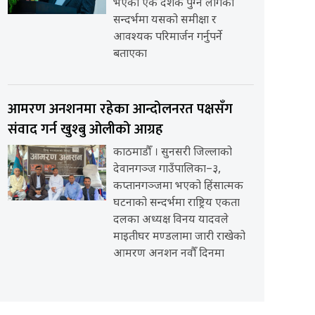
भएको एक दशक पुग्न लागेको
सन्दर्भमा यसको समीक्षा र
आवश्यक परिमार्जन गर्नुपर्ने
बताएका
आमरण अनशनमा रहेका आन्दोलनरत पक्षसँग
संवाद गर्न खुश्बु ओलीको आग्रह
काठमाडौँ । सुनसरी जिल्लाको
देवानगञ्ज गाउँपालिका–३,
कप्तानगञ्जमा भएको हिंसात्मक
घटनाको सन्दर्भमा राष्ट्रिय एकता
दलका अध्यक्ष विनय यादवले
माइतीघर मण्डलामा जारी राखेको
आमरण अनशन नवौँ दिनमा