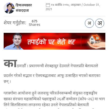
हिमालयखवर
१४ कार्तिक २०७८, आइतबार / October 31,
2021
संवाददाता
675
शेयर गर्नुहोस:
Shares
का
ठमाडौँ । प्रधानमन्त्री शेरबहादुर देउवाले नेपालप्रति बेलायतले
प्रदर्शन गरेको सद्भाव र ऐक्यबद्धताबाट आफू उत्साहित भएको बताएका
छन् ।
ग्लास्गोमा आयोजना हुने जलवायु परिवर्तनसम्बन्धी संयुक्त राष्ट्रसङ्घीय
खाका संरचना महासन्धिको पक्षराष्ट्रको २६औँ सम्मेलन (कोप–२६) मा भाग
लिने सिलसिलामा लण्डनमा रहेका उनले नेपालप्रतिको बेलायती