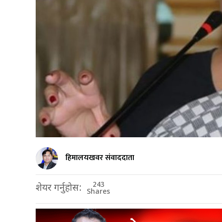
हिमालयखवर संवाददाता
243
शेयर गर्नुहोस:
Shares