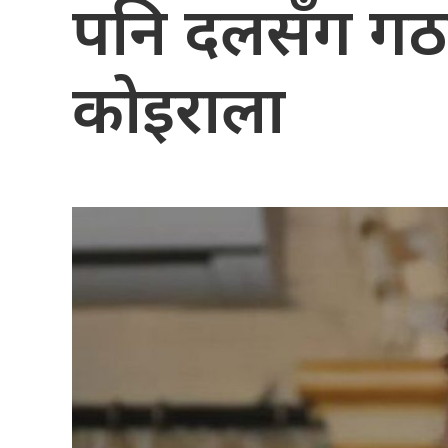
पनि दलसँग गठबन्
कोइराला