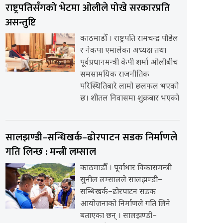
राष्ट्रपतिसँगको भेटमा ओलीले पोखे सरकारप्रति
असन्तुष्टि
काठमाडौँ । राष्ट्रपति रामचन्द्र पौडेल
र नेकपा एमालेका अध्यक्ष तथा
पूर्वप्रधानमन्त्री केपी शर्मा ओलीबीच
समसामयिक राजनीतिक
परिस्थितिबारे लामो छलफल भएको
छ। शीतल निवासमा शुक्रबार भएको
सालझण्डी–सन्धिखर्क–ढोरपाटन सडक निर्माणले
गति लिन्छ : मन्त्री लम्साल
काठमाडौँ । पूर्वाधार विकासमन्त्री
सुनील लम्सालले सालझण्डी–
सन्धिखर्क–ढोरपाटन सडक
आयोजनाको निर्माणले गति लिने
बताएका छन् । सालझण्डी–