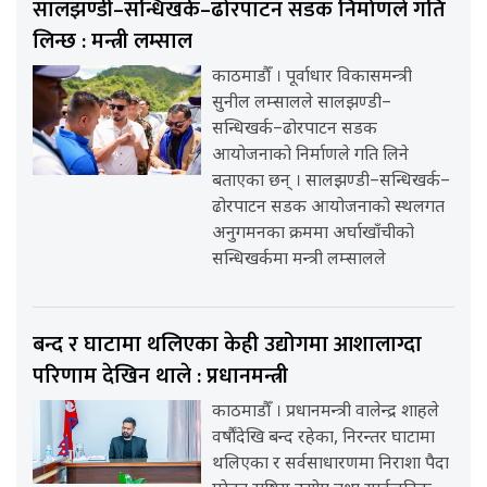
सालझण्डी–सन्धिखर्क–ढोरपाटन सडक निर्माणले गति
लिन्छ : मन्त्री लम्साल
काठमाडौँ । पूर्वाधार विकासमन्त्री
सुनील लम्सालले सालझण्डी–
सन्धिखर्क–ढोरपाटन सडक
आयोजनाको निर्माणले गति लिने
बताएका छन् । सालझण्डी–सन्धिखर्क–
ढोरपाटन सडक आयोजनाको स्थलगत
अनुगमनका क्रममा अर्घाखाँचीको
सन्धिखर्कमा मन्त्री लम्सालले
बन्द र घाटामा थलिएका केही उद्योगमा आशालाग्दा
परिणाम देखिन थाले : प्रधानमन्त्री
काठमाडौँ । प्रधानमन्त्री वालेन्द्र शाहले
वर्षौंदेखि बन्द रहेका, निरन्तर घाटामा
थलिएका र सर्वसाधारणमा निराशा पैदा