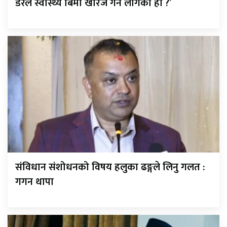
डरले स्वास्थ्य बिमा खारेज गर्न लागेको हो ?’
संविधान संशोधनको विषय हलुका ढङ्गले लिनु गलत :
गगन थापा