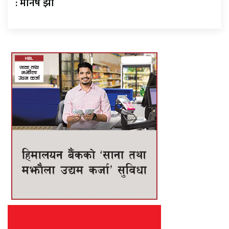
: मनिष झा