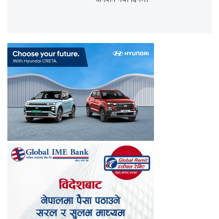
अनशन नवौँ दिनमा