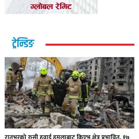
ट्रेन्डिङ
रातभरको रुसी हवाई हमलाबाट किएभ क्षेत्र प्रभावित, १७