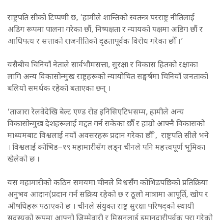
राष्ट्रपति सीको टिप्पणी छ, ‘हामीले शान्तिको स्वतन्त्र परराष्ट्र नीतिलाई
अडिग रूपमा पालना गरेका छौं, निष्पक्षता र न्यायको पक्षमा अडिग छौं र
आधिपत्य र सत्ताको राजनीतिको दृढतापूर्वक विरोध गरेका छौँ ।’
यसैबीच चिनियाँ नेताले सार्वभौमसत्ता, सुरक्षा र विकास हितको रक्षाका
लागि अन्य विकासोन्मुख राष्ट्रहरूको न्यायोचित सङ्घर्षमा चिनियाँ जनताको
बलियो समर्थक रहेको बताएका छन् ।
‘ताजारा रेलवेदेखि बेल्ट एण्ड रोड इनिसिएटिभसम्म, हामीले अन्य
विकासोन्मुख देशहरूलाई मद्दत गर्न सकेका छौँ र हाम्रो आफ्नै विकासको
माध्यमबाट विश्वलाई नयाँ अवसरहरू प्रदान गरेका छौँ’, राष्ट्रपति सीले भने
। विश्वलाई कोभिड–१९ महामारीसँग लड्न चीनले पनि महत्त्वपूर्ण भूमिका
खेलेको छ ।
यस महामारीको कठिन समयमा चीनले विश्वसँग कोभिडपछिको प्रतिक्रिया
अनुभव आदान(प्रदान गर्न सक्रिय रहेको छ र ठूलो मात्रामा आपूर्ति, खोप र
औषधिहरू पठाएको छ । चीनले संयुक्त राष्ट्र सुरक्षा परिषद्को स्थायी
सदस्यको रूपमा आफ्नो जिम्मेवारी र मिसनलाई इमानदारीपूर्वक पूरा गरेको