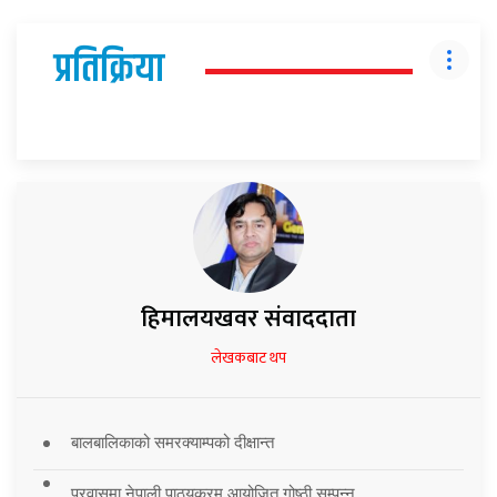
प्रतिक्रिया
हिमालयखवर संवाददाता
लेखकबाट थप
बालबालिकाको समरक्याम्पको दीक्षान्त
प्रवासमा नेपाली पाठ्यक्रम आयोजित गोष्ठी सम्पन्न