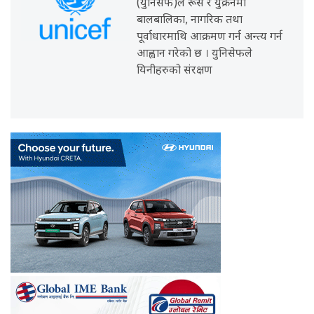
(युनिसेफ)ले रूस र युक्रेनमा
बालबालिका, नागरिक तथा
पूर्वाधारमाथि आक्रमण गर्न अन्त्य गर्न
आह्वान गरेको छ । युनिसेफले
यिनीहरुको संरक्षण