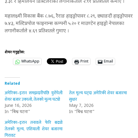
३.३८ र हिमालयन डिस्टिलरीका लगानीकर्ताले २.९१ प्रतिशतले कमाए ।
महालक्ष्मी विकास बैंक ८.७६, रैराङ हाइड्रोपावर ८.२९, छ्याङदी हाइड्रोपावर
७.४३, मल्टिप्रपोज फाइनान्स कम्पनी ५.२० र माउण्टेन हाइड्रो नेपालका
लगानीकर्ताले ४.६९ प्रतिशतले गुमाए ।
शेयर गर्नुहोस:
WhatsApp
Print
Email
Related
अमेरिका–इरान समझदारीपछि युरोपेली
तेल मूल्य घट्दा अमेरिकी शेयर बजारमा
शेयर बजार उकालो, तेलको मूल्य घट्यो
सुधार
June 16, 2026
May 7, 2026
In "बिश्व घटना"
In "बिश्व घटना"
अमेरिका–इरान तनावले फेरि बढ्यो
तेलको मूल्य, एशियाली शेयर बजारमा
गिरावट