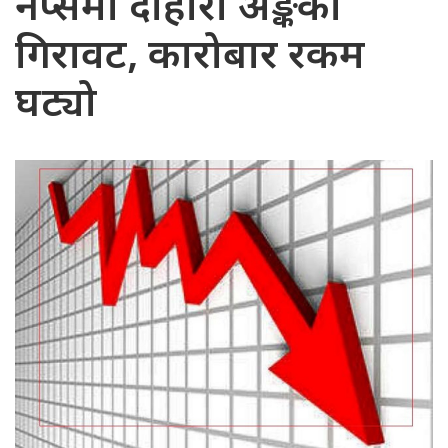
नेप्सेमा दोहोरो अङ्कको
गिरावट, कारोबार रकम
घट्यो