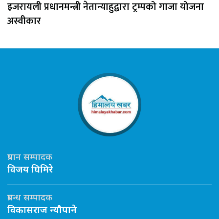
इजरायली प्रधानमन्त्री नेतान्याहुद्वारा ट्रम्पको गाजा योजना
अस्वीकार
प्रधान सम्पादक
विजय घिमिरे
प्रबन्ध सम्पादक
विकासराज न्यौपाने