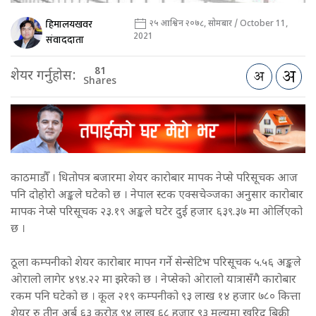
हिमालयखवर
२५ आश्विन २०७८, सोमबार / October 11,
2021
संवाददाता
81
शेयर गर्नुहोस:
Shares
काठमाडौँ । धितोपत्र बजारमा शेयर कारोबार मापक नेप्से परिसूचक आज
पनि दोहोरो अङ्कले घटेको छ । नेपाल स्टक एक्सचेञ्जका अनुसार कारोबार
मापक नेप्से परिसूचक २३.१९ अङ्कले घटेर दुई हजार ६३९.३७ मा ओर्लिएको
छ ।
ठूला कम्पनीको शेयर कारोबार मापन गर्ने सेन्सेटिभ परिसूचक ५.५६ अङ्कले
ओरालो लागेर ४९४.२२ मा झरेको छ । नेप्सेको ओरालो यात्रासँगै कारोबार
रकम पनि घटेको छ । कूल २१९ कम्पनीको ९३ लाख १४ हजार ७८० कित्ता
शेयर रु तीन अर्ब ६३ करोड ९४ लाख ६८ हजार ९३ मूल्यमा खरिद बिक्री