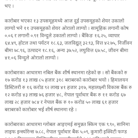
भए ।
कारोबार भएका १३ उपसमूहमध्ये आज दुई उपसमूहको शेयर उकालो
लाग्यो भने ११ उपसमूहको शेयर ओरालो लाग्यो । सामूहिक लगानी कोष
०.०६ र लगानी ०.९१ विन्दुले उकालो लाग्यो । बैंकिङ १६.२५, व्यापार
६४.४९, होटल तथा पर्यटन १८.६३, जलविद्युत् ३२.९३, वित्त ४२.७५, निर्जीवन
बीमा ७८.९६, उत्पादन १८.१६, अन्य ३७.५२, लघुवित्त ६७.५८, जीवन बीमा
४१.०६ विन्दुले ओरालो लाग्यो ।
कारोबारका आधारमा नबिल बैंक शीर्ष स्थानमा रहेको छ । सो बैंकको रु
१७ करोड १३ लाख ८५ हजार ३१८ बराबरको कारोबार भयो । हिमालयन
डिस्टिलरी रु १६ करोड ९२ लाख ४१ हजार ३१७, महालक्ष्मी विकास बैंक रु
१२ करोड ४३ लाख ७६ हजार ४८, नेपाल पूर्वाधार बैंक रु ११ करोड ६७
लाख २८ हजार ७८४ र नेपाल बैंक रु १० करोड ५० लाख ६१ हजार
बराबरको कारोबार भई शीर्ष स्थानमा रहे ।
कारोबारका आधारमा ग्लोबल आइएमई समुन्नत स्किम एक ९.९०, सानिमा
लाइफ इन्स्योरेन्स ७.८८, नेपाल पूर्वाधार बैंक ५.०९, कुमारी इक्विटी फण्ड