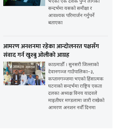
भएको एक दशक पुग्न लागेको
सन्दर्भमा यसको समीक्षा र
आवश्यक परिमार्जन गर्नुपर्ने
बताएका
आमरण अनशनमा रहेका आन्दोलनरत पक्षसँग
संवाद गर्न खुश्बु ओलीको आग्रह
काठमाडौँ । सुनसरी जिल्लाको
देवानगञ्ज गाउँपालिका–३,
कप्तानगञ्जमा भएको हिंसात्मक
घटनाको सन्दर्भमा राष्ट्रिय एकता
दलका अध्यक्ष विनय यादवले
माइतीघर मण्डलामा जारी राखेको
आमरण अनशन नवौँ दिनमा