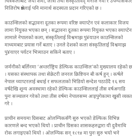
चित्रकलाबाट जया शर्मा, जात्रा तथा संस्कृतिविद् मनोज नेवा र उपन्यासकार
निजिरोष श्रेष्ठलाई पनि मानार्थ सदस्यता प्रदान गरिएको छ ।
काउन्सिलको सद्भावना दूतका रूपमा वरिष्ठ क्याप्टेन एवं कलाकार विजय
लामा नियुक्त भएका छन् । सद्भावना दूतका रूपमा नियुक्त भएका क्याप्टेन
लामाले नेपालको कला, संस्कृतिलाई विश्वमाझ पु¥याउन काउन्सिलको
माध्यमबाट प्रयास गर्ने बताए । उनले देशको कला संस्कृतिलाई विश्वमाझ
पु¥याएर पर्यटन भित्र्याउन सकिने बताए ।
जर्मनीको बर्लिनमा ‘अन्तर्राष्ट्रिय डेल्फिक काउन्सिल’को मुख्यालय रहेको छ
। यसका संस्थापक तथा सेक्रेटरी जनरल क्रिष्टियन बी कर्ष हुन् । कर्षले
नेपाल च्याप्टरलाई बधाई र सफलताको भिडियो सन्देश पठाउँदै १६ सय
वर्षदेखि शून्य अवस्थामा रहेको डेल्फिक काउन्सिललाई तीस वर्षअगाडि
पुनः सञ्चालन गरेको तथा तीस वर्षमा नेपालसम्म आइपुगेकामा खुसी व्यक्त
गरे ।
प्राचीन समयमा ग्रिसबाट ओलम्पिकसँगै सुरु भएको डेल्फिक विभिन्न
कारणले बन्द भएको थियो । प्राचीन ग्रिसका शासकहरुद्वारा यी दुवैमाथि
रोक लगाइएको थियो । ओलम्पिक सन् १८९४ मा पुनः सुरु भयो भने