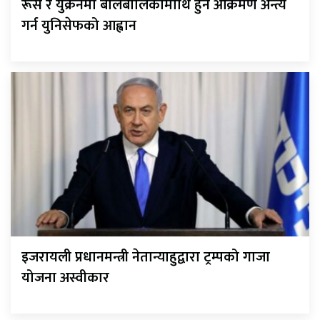
रूस र युक्रेनमा बालबालिकामाथि हुने आक्रमण अन्त्य
गर्न युनिसेफको आह्वान
इजरायली प्रधानमन्त्री नेतान्याहुद्वारा ट्रम्पको गाजा
योजना अस्वीकार