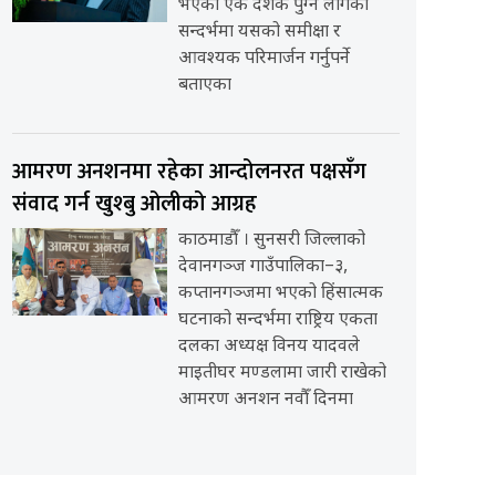
भएको एक दशक पुग्न लागेको
सन्दर्भमा यसको समीक्षा र
आवश्यक परिमार्जन गर्नुपर्ने
बताएका
आमरण अनशनमा रहेका आन्दोलनरत पक्षसँग
संवाद गर्न खुश्बु ओलीको आग्रह
काठमाडौँ । सुनसरी जिल्लाको
देवानगञ्ज गाउँपालिका–३,
कप्तानगञ्जमा भएको हिंसात्मक
घटनाको सन्दर्भमा राष्ट्रिय एकता
दलका अध्यक्ष विनय यादवले
माइतीघर मण्डलामा जारी राखेको
आमरण अनशन नवौँ दिनमा